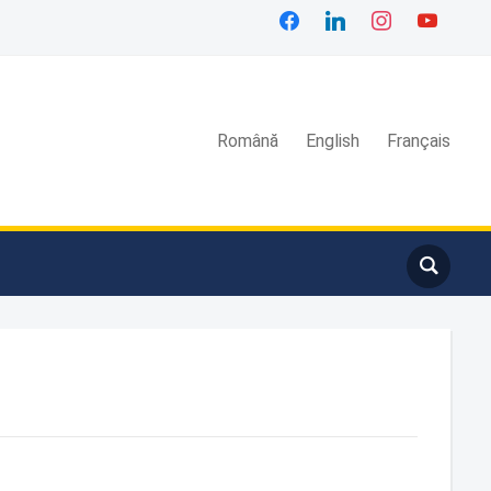
facebook
linkedin
instagram
youtube
Română
English
Français