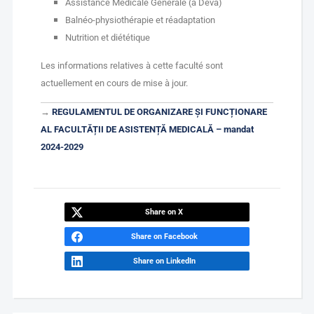
Assistance Médicale Generale (à Deva)
Balnéo-physiothérapie et réadaptation
Nutrition et diététique
Les informations relatives à cette faculté sont
actuellement en cours de mise à jour.
→
REGULAMENTUL DE ORGANIZARE ȘI FUNCȚIONARE
AL FACULTĂȚII DE ASISTENȚĂ MEDICALĂ – mandat
2024-2029
Share on X
Share on Facebook
Share on LinkedIn