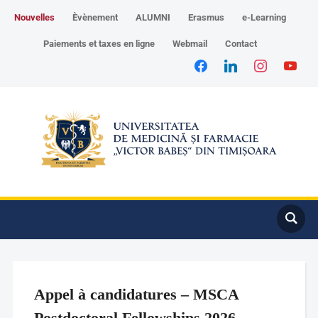
Nouvelles
Èvènement
ALUMNI
Erasmus
e-Learning
Paiements et taxes en ligne
Webmail
Contact
Appel à candidatures – MSCA
Postdoctoral Fellowships 2026