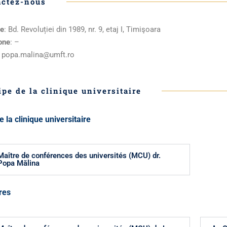
actez-nous
e
: Bd. Revoluției din 1989, nr. 9, etaj I, Timişoara
one
: –
: popa.malina@umft.ro
ipe de la clinique universitaire
e la clinique universitaire
Maître de conférences des universités (MCU) dr.
Popa Mălina
res