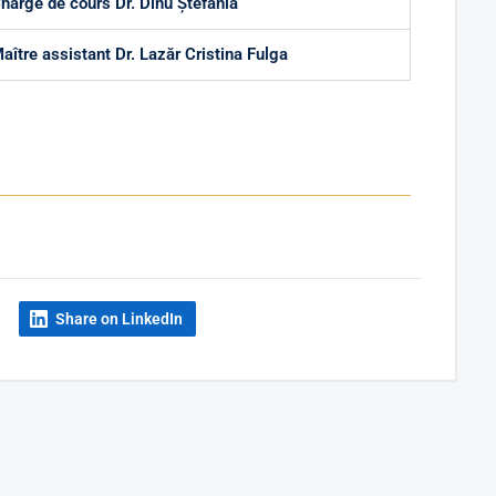
hargé de cours Dr. Dinu Ștefania
aître assistant Dr. Lazăr Cristina Fulga
Share on LinkedIn