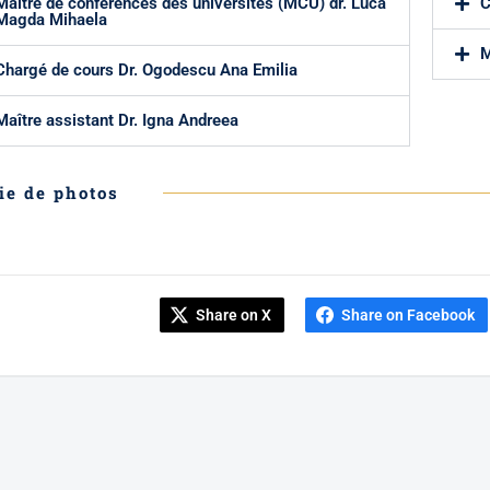
Maître de conférences des universités (MCU) dr. Luca
C
Magda Mihaela
M
Chargé de cours Dr. Ogodescu Ana Emilia
Maître assistant Dr. Igna Andreea
ie de photos
Share on X
Share on Facebook