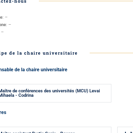
actez-nous
e
: –
one
: –
–
ipe de la chaire universitaire
sable de la chaire universitaire
Maître de conférences des universités (MCU) Levai
Mihaela - Codrina
res