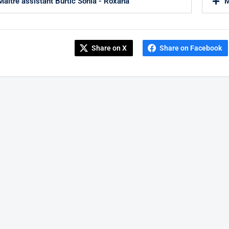
Maître assistant Burtic Sonia - Roxana
M
Share on X
Share on Facebook