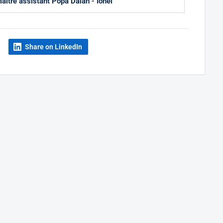
aître assistant Popa Daian - Ionel
Share on LinkedIn