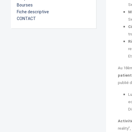
Se
Bourses
Fiche descriptive
M
CONTACT
Se
C
tr
Ri
re
Et
Au 18è
patient
publié 
Lu
ec
Di
Activit
reality”