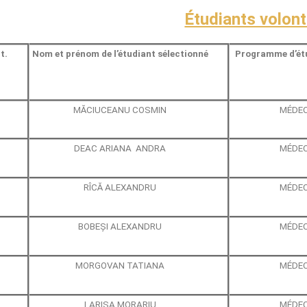
Étudiants volont
t.
Nom et prénom de l’étudiant sélectionné
Programme d’étu
MĂCIUCEANU COSMIN
MÉDEC
DEAC ARIANA ANDRA
MÉDEC
RÎCĂ ALEXANDRU
MÉDEC
BOBEȘI ALEXANDRU
MÉDEC
MORGOVAN TATIANA
MÉDEC
LARISA MORARIU
MÉDEC