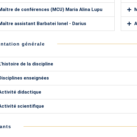
Maître de conférences (MCU) Maria Alina Lupu
M
Maître assistant Barbatei Ionel - Darius
A
ntation générale
L’histoire de la discipline
Disciplines enseignées
Activité didactique
Activité scientifique
ants