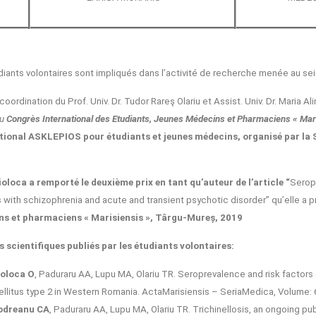
iants volontaires sont impliqués dans l’activité de recherche menée au sein
coordination du Prof. Univ. Dr. Tudor Rareş Olariu et Assist. Univ. Dr. Maria 
u
Congrès International des Etudiants, Jeunes Médecins et Pharmaciens « Mar
tional ASKLEPIOS pour étudiants et jeunes médecins, organisé par la 
oloca a remporté le deuxième prix en tant qu’auteur de l’article “
Serop
s with schizophrenia and acute and transient psychotic disorder” qu’elle a 
s et pharmaciens « Marisiensis », Târgu-Mureș, 2019
s scientifiques publiés par les étudiants volontaires:
ioloca O
, Paduraru AA, Lupu MA, Olariu TR. Seroprevalence and risk factors
llitus type 2 in Western Romania. ActaMarisiensis – SeriaMedica, Volume: 66
odreanu CA
, Paduraru AA, Lupu MA, Olariu TR. Trichinellosis, an ongoing p