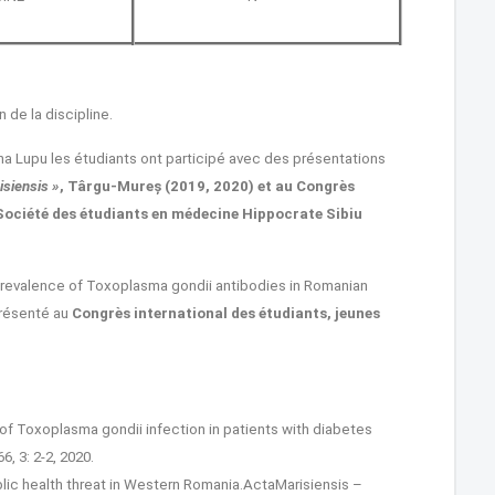
 de la discipline.
Alina Lupu les étudiants ont participé avec des présentations
isiensis »
, Târgu-Mureș
(2019, 2020) et au Congrès
Société des étudiants en médecine Hippocrate Sibiu
revalence of Toxoplasma gondii antibodies in Romanian
présenté au
Congrès international des étudiants, jeunes
 of Toxoplasma gondii infection in patients with diabetes
, 3: 2-2, 2020.
ublic health threat in Western Romania.ActaMarisiensis –