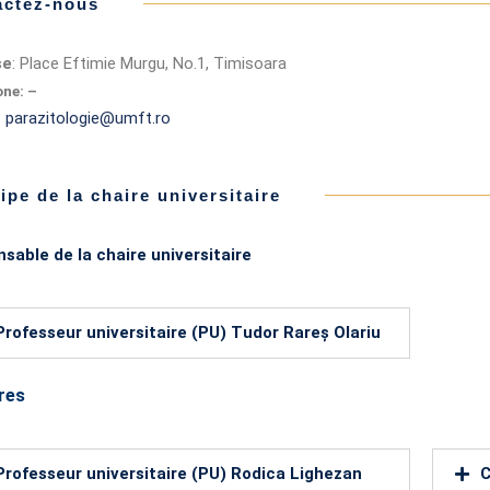
actez-nous
se
: Place Eftimie Murgu, No.1, Timisoara
ne: –
:
parazitologie@umft.ro
ipe de la chaire universitaire
sable de la chaire universitaire
Professeur universitaire (PU) Tudor Rareș Olariu
res
Professeur universitaire (PU) Rodica Lighezan
C