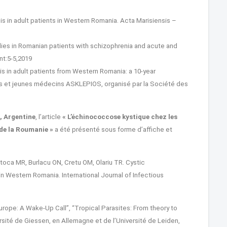
is in adult patients in Western Romania. Acta Marisiensis –
ies in Romanian patients with schizophrenia and acute and
nt:5-5,2019
is in adult patients from Western Romania: a 10-year
ts et jeunes médecins ASKLEPIOS, organisé par la Société des
, Argentine
, l’article
« L’échinococcose kystique chez les
 de la Roumanie
»
a été présenté sous forme d’affiche et
Botoca MR, Burlacu ON, Cretu OM, Olariu TR. Cystic
in Western Romania. International Journal of Infectious
urope: A Wake-Up Call”, “Tropical Parasites: From theory to
ersité de Giessen, en Allemagne et de l’Université de Leiden,