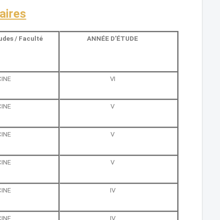
aires
des /
Faculté
ANNÉE D’ÉTUDE
INE
VI
INE
V
INE
V
INE
V
INE
IV
INE
IV