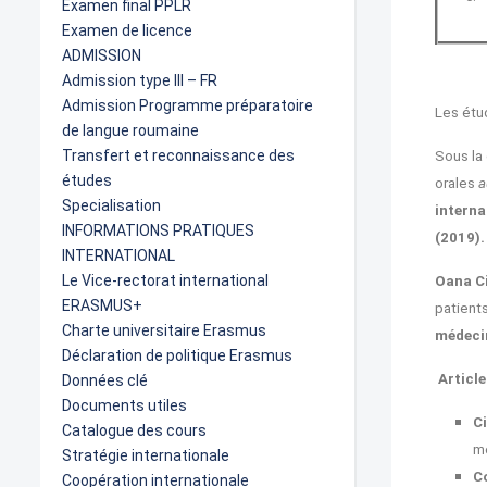
Examen final PPLR
Examen de licence
ADMISSION
Admission type III – FR
Admission Programme préparatoire
Les étud
de langue roumaine
Transfert et reconnaissance des
Sous la 
études
orales
a
Specialisation
interna
INFORMATIONS PRATIQUES
(2019).
INTERNATIONAL
Le Vice-rectorat international
Oana Ci
ERASMUS+
patient
Charte universitaire Erasmus
médecin
Déclaration de politique Erasmus
Article
Données clé
Documents utiles
C
Catalogue des cours
me
Stratégie internationale
C
Coopération internationale