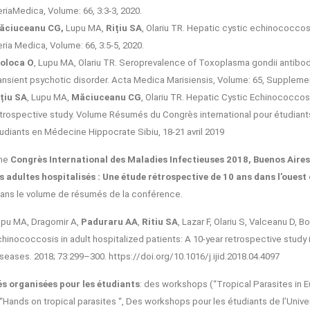
riaMedica, Volume: 66, 3:3-3, 2020.
ăciuceanu CG,
Lupu MA,
Rițiu SA
, Olariu TR. Hepatic cystic echinococcos
ria Medica, Volume: 66, 3:5-5, 2020.
ioloca O
, Lupu MA, Olariu TR. Seroprevalence of Toxoplasma gondii antibod
ansient psychotic disorder. Acta Medica Marisiensis, Volume: 65, Suppleme
țiu SA
, Lupu MA,
Măciuceanu CG
, Olariu TR. Hepatic Cystic Echinococcos
trospective study. Volume Résumés du Congrès international pour étudian
udiants en Médecine Hippocrate Sibiu, 18-21 avril 2019
me
Congrès International des Maladies Infectieuses 2018, Buenos Aires
s adultes hospitalisés : Une étude rétrospective de 10 ans dans l’ouest
dans le volume de résumés de la conférence.
pu MA, Dragomir A,
Paduraru AA
,
Ritiu SA
, Lazar F, Olariu S, Valceanu D, 
hinococcosis in adult hospitalized patients: A 10-year retrospective study 
seases. 2018; 73:299–300. https://doi.org/10.1016/j.ijid.2018.04.4097
és organisées pour les étudiants
: des workshops (“Tropical Parasites in E
, “Hands on tropical parasites “, Des workshops pour les étudiants de l’Univ