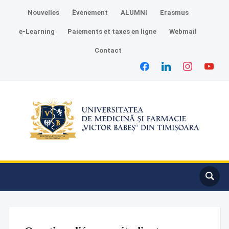
Nouvelles
Èvènement
ALUMNI
Erasmus
e-Learning
Paiements et taxes en ligne
Webmail
Contact
facebook
linkedin
instagram
youtube