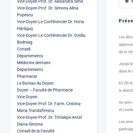
Vice-Doyen Prof. Dr. Alexandra Sima
Vice-Doyen Prof. Dr. Simona Alina
Popescu
Prése
Vice-Doyen Le Conférencier Dr. Horia
Hărăguș
Vice-Doyen Le Conférencier Dr. Ovidiu
Les disc
Bedreag
approuvée
Conseil
de la cli
Départements
Médecine dentaire
Jusqu’en
Départements
dans le 
Pharmacie
Le Bureau du Doyen
En 2014,
Doyen – Faculté de Pharmacie
la direc
Vice-Doyen
Au sein 
Vice-Doyen Prof. Dr. Farm. Cristina-
et court
Maria Trandafirescu
Vice-Doyen Prof. Dr. Tchiakpe-Antal
Les ense
Diana-Simona
particip
Conseil de la Faculté