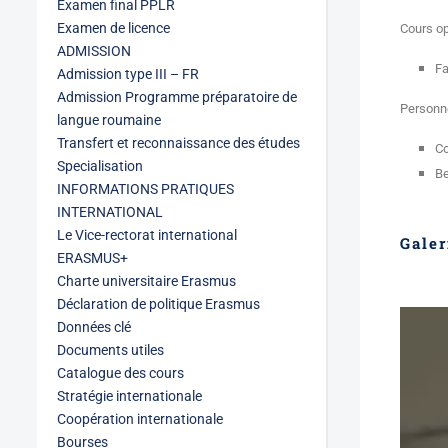
Examen final PPLR
Examen de licence
Cours op
ADMISSION
Fa
Admission type III – FR
Admission Programme préparatoire de
Personne
langue roumaine
Transfert et reconnaissance des études
Co
Specialisation
Be
INFORMATIONS PRATIQUES
INTERNATIONAL
Le Vice-rectorat international
Galer
ERASMUS+
Charte universitaire Erasmus
Déclaration de politique Erasmus
Données clé
Documents utiles
Catalogue des cours
Stratégie internationale
Coopération internationale
Bourses