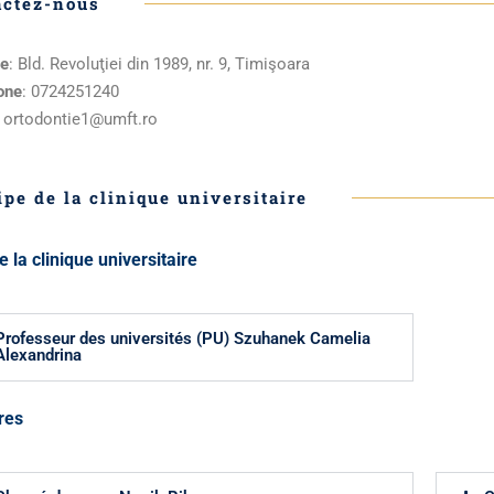
actez-nous
e
: Bld. Revoluţiei din 1989, nr. 9, Timişoara
one
: 0724251240
: ortodontie1@umft.ro
ipe de la clinique universitaire
e la clinique universitaire
Professeur des universités (PU) Szuhanek Camelia
Alexandrina
res