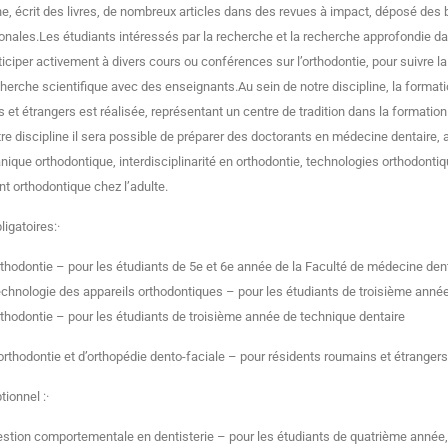
e, écrit des livres, de nombreux articles dans des revues à impact, déposé des
ionales.Les étudiants intéressés par la recherche et la recherche approfondie d
ticiper activement à divers cours ou conférences sur l’orthodontie, pour suivre
cherche scientifique avec des enseignants.Au sein de notre discipline, la format
 et étrangers est réalisée, représentant un centre de tradition dans la formation o
re discipline il sera possible de préparer des doctorants en médecine dentaire,
ique orthodontique, interdisciplinarité en orthodontie, technologies orthodont
nt orthodontique chez l’adulte.
bligatoires:·
thodontie – pour les étudiants de 5e et 6e année de la Faculté de médecine d
chnologie des appareils orthodontiques – pour les étudiants de troisième an
thodontie – pour les étudiants de troisième année de technique dentaire
orthodontie et d’orthopédie dento-faciale – pour résidents roumains et étrangers
ptionnel :·
stion comportementale en dentisterie – pour les étudiants de quatrième année,