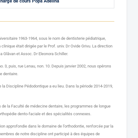
hargé de cours Popa Adelina
niversitaire 1963-1964, sous le nom de dentisterie pédiatrique,
clinique était dirigée par le Prof. univ. Dr Ovide Grivu. La direction
rica Glăvan et Assoc. Dr Eleonora Schiller.
 no. 3, puis, rue Lenau, non. 10. Depuis janvier 2002, nous opérons
e dentaire.
e la Discipline Pédodontique a eu lieu. Dans la période 2014-2019,
iants de la Faculté de médecine dentaire, les programmes de longue
’orthopédie dento-faciale et des spécialités connexes.
ion approfondie dans le domaine de l’orthodontie, renforcée par la
 membres de notre discipline ont participé à des équipes de