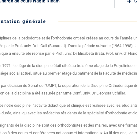
Chargé de cours Nagib Riham
C
ntation générale
iplines de la pédodontie et de l’orthodontie ont été créées au cours de l’année u
 par le Prof. univ. Dr I. Gall (Bucarest). Dans la période suivante (1964-1998), la 
nique a ensuite été reprise par le Prof. univ. Dr Elisabeta Bratu, Prof. univ. dr Flo
 1971, le siège de la discipline était situé au troisième étage de la Polyclinique
siège social actuel, situé au premier étage du bâtiment de la Faculté de médecin
 par décision du Sénat de l’UMFT, la séparation de la Discipline Orthodontique d
tion de la discipline a été assurée par Mme Conf. Univ. Dr Eleonora Schiller.
de notre discipline, l’activité didactique et clinique est réalisée avec les étud
e durée, ainsi qu’avec les médecins résidents de la spécialité d’orthodontie et d
ignants de la discipline sont des orthodontistes et des maires, avec une format
ation à des cours et conférences nationaux et internationaux.Au fil des ans, les