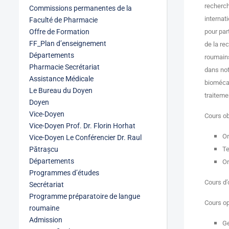
recherch
Commissions permanentes de la
internat
Faculté de Pharmacie
Offre de Formation
pour par
FF_Plan d’enseignement
de la re
Départements
roumains
Pharmacie Secrétariat
dans not
Assistance Médicale
biomécan
Le Bureau du Doyen
traiteme
Doyen
Vice-Doyen
Cours o
Vice-Doyen Prof. Dr. Florin Horhat
Or
Vice-Doyen Le Conférencier Dr. Raul
Pătrașcu
Te
Départements
Or
Programmes d’études
Cours d’
Secrétariat
Programme préparatoire de langue
Cours o
roumaine
Admission
Ge