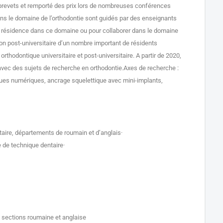
 brevets et remporté des prix lors de nombreuses conférences
ans le domaine de l’orthodontie sont guidés par des enseignants
 la résidence dans ce domaine ou pour collaborer dans le domaine
ion post-universitaire d’un nombre important de résidents
rthodontique universitaire et post-universitaire. A partir de 2020,
 avec des sujets de recherche en orthodontie.Axes de recherche :
iques numériques, ancrage squelettique avec mini-implants,
entaire, départements de roumain et d’anglais·
née de technique dentaire·
 sections roumaine et anglaise