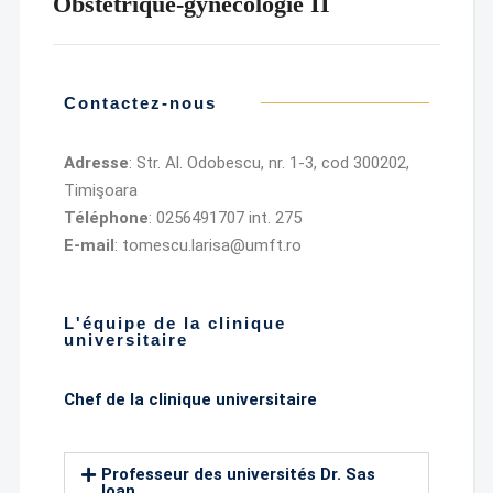
Obstétrique-gynécologie II
Contactez-nous
Adresse
: Str. Al. Odobescu, nr. 1-3, cod 300202,
Timişoara
Téléphone
: 0256491707 int. 275
E-mail
: tomescu.larisa@umft.ro
L'équipe de la clinique
universitaire
Chef de la clinique universitaire
Professeur des universités Dr. Sas
Ioan