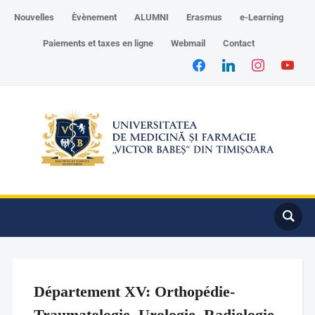
Nouvelles
Èvènement
ALUMNI
Erasmus
e-Learning
Paiements et taxes en ligne
Webmail
Contact
Département XV: Orthopédie-
Traumatologie, Urologie, Radiologie