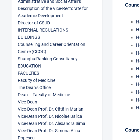
Administrative and Social Affairs
Counci
Description of the Vice-Rectorate for
Academic Development
H
Director of CSUD
H
INTERNAL REGULATIONS
BUILDINGS
H
Counselling and Career Orientation
H
Centre (CCOC)
H
ShanghaiRanking Consultancy
H
EDUCATION
H
FACULTIES
H
Faculty of Medicine
H
The Dean’s Office
H
Dean – Faculty of Medicine
H
Vice-Dean
H
Vice-Dean Prof. Dr. Cătălin Marian
Vice-Dean Prof. Dr. Nicolae Balica
Vice-Dean Prof. Dr. Alexandra Sima
Counci
Vice-Dean Prof. Dr. Simona Alina
Popescu