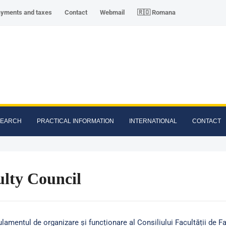
ayments and taxes
Contact
Webmail
🇷🇴 Romana
SEARCH
PRACTICAL INFORMATION
INTERNATIONAL
CONTACT
ulty Council
lamentul de organizare și funcționare al Consiliului Facultății de F