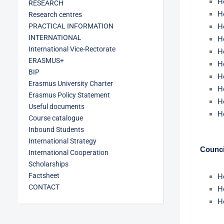
H
RESEARCH
H
Research centres
PRACTICAL INFORMATION
H
INTERNATIONAL
H
International Vice-Rectorate
H
ERASMUS+
H
BIP
H
Erasmus University Charter
H
Erasmus Policy Statement
H
Useful documents
H
Course catalogue
Inbound Students
International Strategy
Counci
International Cooperation
Scholarships
Factsheet
H
CONTACT
H
H