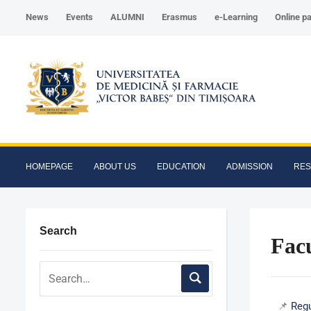
News
Events
ALUMNI
Erasmus
e-Learning
Online p
HOMEPAGE
ABOUT US
EDUCATION
ADMISSION
RE
Search
Fac
📌
Regu