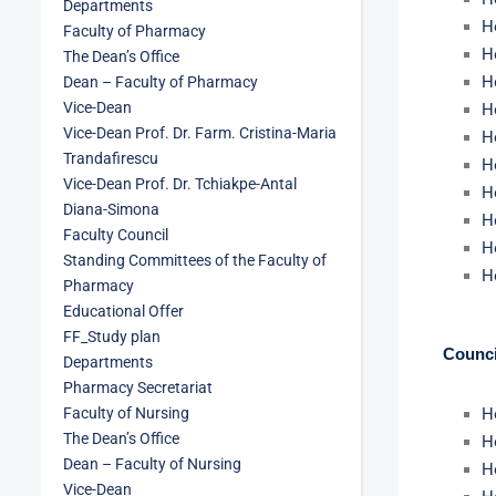
Departments
H
Faculty of Pharmacy
H
The Dean’s Office
H
Dean – Faculty of Pharmacy
Vice-Dean
H
Vice-Dean Prof. Dr. Farm. Cristina-Maria
H
Trandafirescu
H
Vice-Dean Prof. Dr. Tchiakpe-Antal
H
Diana-Simona
H
Faculty Council
H
Standing Committees of the Faculty of
H
Pharmacy
Educational Offer
FF_Study plan
Counci
Departments
Pharmacy Secretariat
Faculty of Nursing
H
The Dean’s Office
H
Dean – Faculty of Nursing
H
Vice-Dean