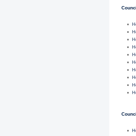
Counci
H
H
H
Ho
Ho
H
Ho
H
H
H
Counci
H