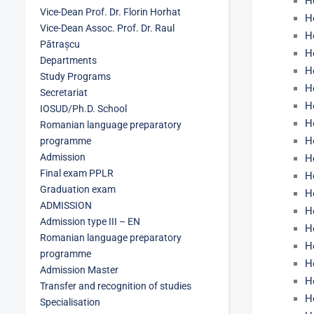
H
Vice-Dean Prof. Dr. Florin Horhat
H
Vice-Dean Assoc. Prof. Dr. Raul
H
Pătrașcu
H
Departments
H
Study Programs
H
Secretariat
H
IOSUD/Ph.D. School
H
Romanian language preparatory
H
programme
Admission
H
Final exam PPLR
H
Graduation exam
H
ADMISSION
H
Admission type III – EN
H
Romanian language preparatory
H
programme
H
Admission Master
H
Transfer and recognition of studies
H
Specialisation