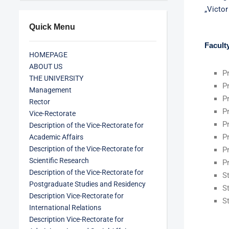
„Victo
Quick Menu
Facult
HOMEPAGE
ABOUT US
P
THE UNIVERSITY
P
Management
P
Rector
P
Vice-Rectorate
P
Description of the Vice-Rectorate for
P
Academic Affairs
Description of the Vice-Rectorate for
Pr
Scientific Research
P
Description of the Vice-Rectorate for
S
Postgraduate Studies and Residency
S
Description Vice-Rectorate for
S
International Relations
Description Vice-Rectorate for