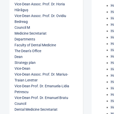
Vice-Dean Assoc. Prof. Dr. Horia
H
Hărăguș
H
Vice-Dean Assoc. Prof. Dr. Ovidiu
H
Bedreag
H
Council M
H
Medicine Secretariat
H
Departments
H
Faculty of Dental Medicine
H
The Dean’s Office
H
Dean
Strategy plan
H
Vice-Dean
H
Vice-Dean Assoc. Prof. Dr. Marius-
H
Traian Leretter
H
Vice-Dean Prof. Dr. Emanuela-Lidia
H
Petrescu
H
Vice-Dean Prof. Dr. Emanuel Bratu
H
Council
H
Dental Medicine Secretariat
H