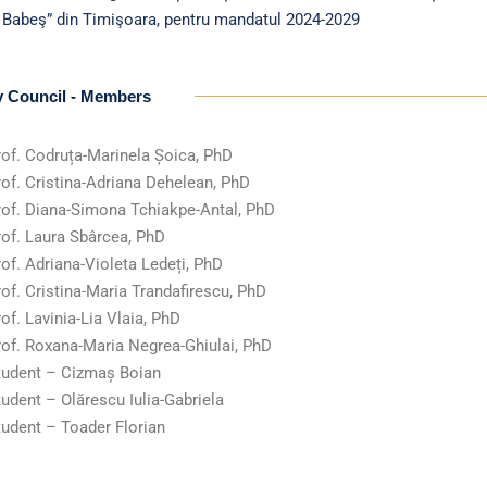
r Babeş” din Timişoara, pentru mandatul 2024-2029
y Council - Members
rof. Codruța-Marinela Șoica, PhD
rof. Cristina-Adriana Dehelean, PhD
rof. Diana-Simona Tchiakpe-Antal, PhD
rof. Laura Sbârcea, PhD
rof. Adriana-Violeta Ledeți, PhD
rof. Cristina-Maria Trandafirescu, PhD
of. Lavinia-Lia Vlaia, PhD
rof. Roxana-Maria Negrea-Ghiulai, PhD
tudent – Cizmaș Boian
tudent – Olărescu Iulia-Gabriela
tudent – Toader Florian