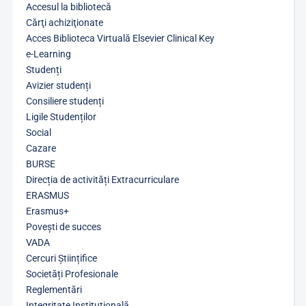
Accesul la bibliotecă
Cărţi achiziţionate
Acces Biblioteca Virtuală Elsevier Clinical Key
e-Learning
Studenți
Avizier studenți
Consiliere studenți
Ligile Studenților
Social
Cazare
BURSE
Direcția de activități Extracurriculare
ERASMUS
Erasmus+
Povești de succes
VADA
Cercuri Științifice
Societăți Profesionale
Reglementări
Integritate Instituțională