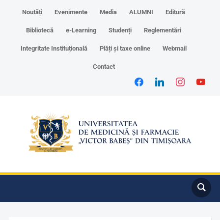
Noutăți
Evenimente
Media
ALUMNI
Editură
Bibliotecă
e-Learning
Studenți
Reglementări
Integritate Instituțională
Plăți și taxe online
Webmail
Contact