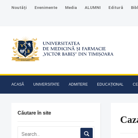
Noutăți
Evenimente
Media
ALUMNI
Editură
Bib
ACASĂ
UNIVERSITATE
ADMITERE
EDUCAȚIONAL
CE
Căutare în site
Caz