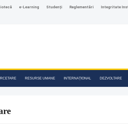
liotecă
e-Learning
Studenți
Reglementări
Integritate Ins
RCETARE
RESURSE UMANE
INTERNAȚIONAL
DEZVOLTARE
are