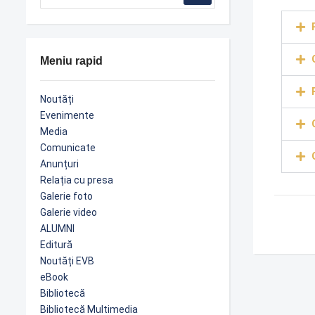
Meniu rapid
Noutăți
Evenimente
Media
Comunicate
Anunțuri
Relația cu presa
Galerie foto
Galerie video
ALUMNI
Editură
Noutăți EVB
eBook
Bibliotecă
Bibliotecă Multimedia