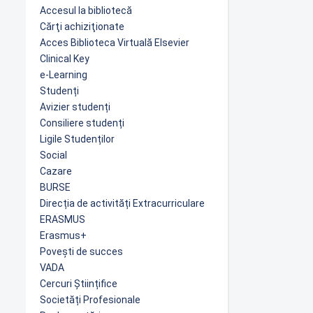
Accesul la bibliotecă
Cărţi achiziţionate
Acces Biblioteca Virtuală Elsevier
Clinical Key
e-Learning
Studenți
Avizier studenți
Consiliere studenți
Ligile Studenților
Social
Cazare
BURSE
Direcția de activități Extracurriculare
ERASMUS
Erasmus+
Povești de succes
VADA
Cercuri Științifice
Societăți Profesionale