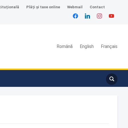
tituțională
Plăți și taxe online
Webmail
Contact
Română
English
Français