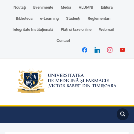
Noutăți
Evenimente
Media
ALUMNI
Editură
Bibliotecă
e-Learning
Studenți
Reglementări
Integritate Instituțională
Plăți și taxe online
Webmail
Contact