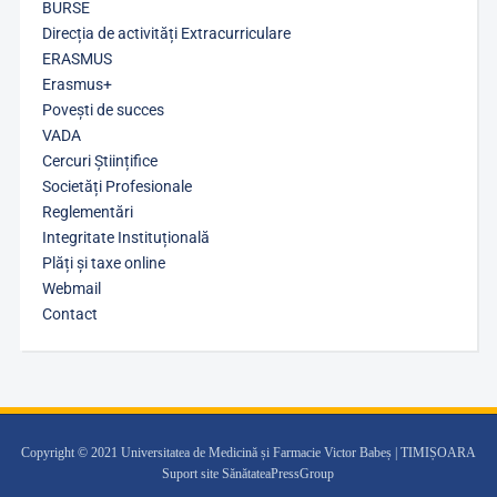
BURSE
Direcția de activități Extracurriculare
ERASMUS
Erasmus+
Povești de succes
VADA
Cercuri Științifice
Societăți Profesionale
Reglementări
Integritate Instituțională
Plăți și taxe online
Webmail
Contact
Copyright © 2021 Universitatea de Medicină și Farmacie Victor Babeș | TIMIȘOARA
Suport site SănătateaPressGroup