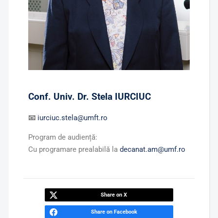
Conf. Univ. Dr. Stela IURCIUC
📧
iurciuc.stela@umft.ro
Program de audiență:
Cu programare prealabilă la
decanat.am@umf.ro
Share on X
Share on Facebook