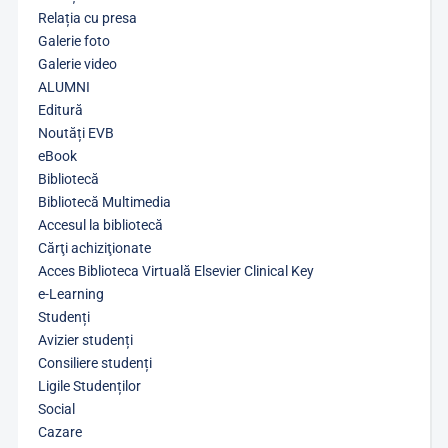
Relația cu presa
Galerie foto
Galerie video
ALUMNI
Editură
Noutăți EVB
eBook
Bibliotecă
Bibliotecă Multimedia
Accesul la bibliotecă
Cărţi achiziţionate
Acces Biblioteca Virtuală Elsevier Clinical Key
e-Learning
Studenți
Avizier studenți
Consiliere studenți
Ligile Studenților
Social
Cazare