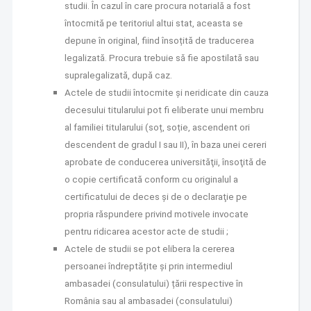
studii. În cazul în care procura notarială a fost
întocmită pe teritoriul altui stat, aceasta se
depune în original, fiind însoțită de traducerea
legalizată. Procura trebuie să fie apostilată sau
supralegalizată, după caz.
Actele de studii întocmite şi neridicate din cauza
decesului titularului pot fi eliberate unui membru
al familiei titularului (soț, soție, ascendent ori
descendent de gradul I sau II), în baza unei cereri
aprobate de conducerea universităţii, însoţită de
o copie certificată conform cu originalul a
certificatului de deces şi de o declaraţie pe
propria răspundere privind motivele invocate
pentru ridicarea acestor acte de studii ;
Actele de studii se pot elibera la cererea
persoanei îndreptățite și prin intermediul
ambasadei (consulatului) țării respective în
România sau al ambasadei (consulatului)