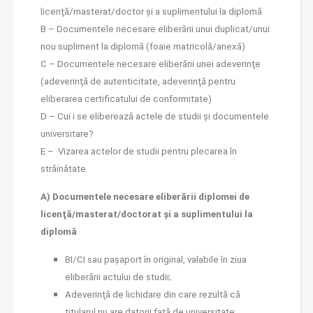
licenţă/masterat/doctor şi a suplimentului la diplomă
B – Documentele necesare eliberării unui duplicat/unui
nou supliment la diplomă (foaie matricolă/anexă)
C – Documentele necesare eliberării unei adeverinţe
(adeverinţă de autenticitate, adeverinţă pentru
eliberarea certificatului de conformitate)
D – Cui i se eliberează actele de studii
și documentele
universitare?
E – Vizarea actelor de studii pentru plecarea în
străinătate
A) Documentele necesare eliberării diplomei de
licenţă/masterat/doctorat şi a suplimentului la
diplomă
BI/CI sau paşaport în original, valabile în ziua
eliberării actului de studii;
Adeverinţă de lichidare din care rezultă că
titularul nu are datorii faţă de universitate;