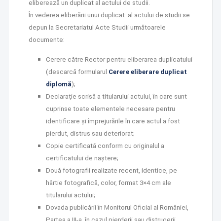
eliberează un duplicat al actului de studii.
În vederea eliberării unui duplicat al actului de studii se
depun la Secretariatul Acte Studii următoarele
documente:
Cerere către Rector pentru eliberarea duplicatului
(descarcă formularul
Cerere eliberare duplicat
diplomă
);
Declaraţie scrisă a titularului actului, în care sunt
cuprinse toate elementele necesare pentru
identificare și împrejurările în care actul a fost
pierdut, distrus sau deteriorat;
Copie certificată conform cu originalul a
certificatului de naștere;
Două fotografii realizate recent, identice, pe
hârtie fotografică, color, format 3×4 cm ale
titularului actului;
Dovada publicării în Monitorul Oficial al României,
Partea a III-a, în cazul pierderii sau distrugerii