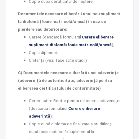
Copie după certificatul de naștere.
Documentele necesare eliberării unui nou supliment
la diplomă (foaie matricolă/anexă) în caz de
pierdere sau deteriorare:
Cerere (descarcă formularul
Cerere eliberare
supliment diplomă/foaie matricolă/anexă
);
Copia diplomei;
Chitanță (vezi Taxe acte studii)
C) Documentele necesare eliberării unei adeverinţe
(adeverinţă de autenticitate, adeverinţă pentru
eliberarea certificatului de conformitate)
Cerere către Rector pentru eliberarea adeverinţei
(descarcă formularul
Cerere eliberare
adeverință
);
Copie după diploma de finalizare a studiilor şi
după foaia matricolă/suplimentul la