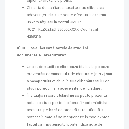
diplomă/anexa la diplomă.
Chitanţa de achitare a taxei pentru eliberarea
adeverinţei. Plata se poate efectua la casieria
universităţii sau în contul UMFT:
RO21TREZ62120F330500XXX
X, Cod fiscal
4269215
D) Cui i se eliberează actele de studii
și
documentele universitare?
Un act de studii se eliberează titularului pe baza
prezentării documentului de identitate (BI/CI) sau
a paşaportului valabile în ziua eliberării actului de
studii porecum și a adeverinței de lichidare ;
În situația în care titularul nu se poate prezenta,
actul de studii poate fi eliberat împuternicitului
acestuia, pe bază de procură autentificată la
notariat în care să se menționeze în mod expres
faptul că împuternicitul poate ridica acte de