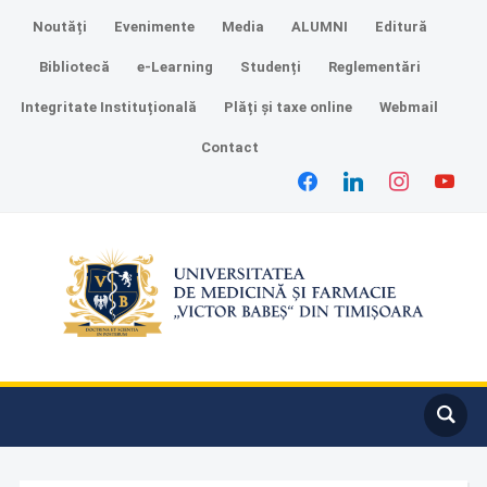
Noutăți
Evenimente
Media
ALUMNI
Editură
Bibliotecă
e-Learning
Studenți
Reglementări
Integritate Instituțională
Plăți și taxe online
Webmail
Contact