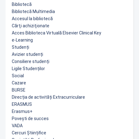
Bibliotecă
Bibliotecă Multimedia
Accesul la bibliotecă
Cărţi achiziţionate
Acces Biblioteca Virtuală Elsevier Clinical Key
e-Learning
Studenți
Avizier studenți
Consiliere studenți
Ligile Studenților
Social
Cazare
BURSE
Direcția de activități Extracurriculare
ERASMUS
Erasmus+
Povești de succes
VADA
Cercuri Științifice