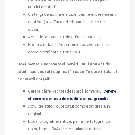
actului de studii ;
Chitanţa de achitare a taxei pentru eliberarea unui
duplicat (vezi Taxe referitoare la actele de
studii)
Actul deteriorat sau plastifiat, în original;
Procura notarială/împuternicirea avocațială în
copie certificată cu originalul.
Documentele necesare eliberării unui nou act de
studii sau unui alt duplicat în cazul în care titularul
constată greșeli:
Cerere către Rector (descarcă formularul
Cerere
eliberare act nou de studii-act cu greșeli
);
Actul de studii/duplicatul completat greșit, în
original ;
Două fotografii identice, pe hârtie fotografică,
color, format 3×4 cm ale titularului actului;