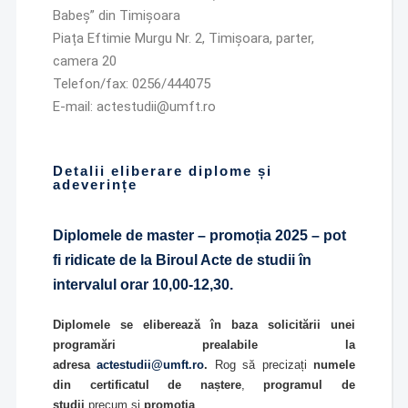
Babeș” din Timișoara
Piața Eftimie Murgu Nr. 2, Timișoara, parter,
camera 20
Telefon/fax: 0256/444075
E-mail: actestudii@umft.ro
Detalii eliberare diplome și
adeverințe
Diplomele de master – promoția 2025 – pot
fi ridicate de la Biroul Acte de studii în
intervalul orar 10,00-12,30.
Diplomele se eliberează în baza solicitării unei
programări prealabile la
adresa
actestudii@umft.ro
.
Rog să precizați
numele
din certificatul de naștere
,
programul de
studii
precum și
promoția
.