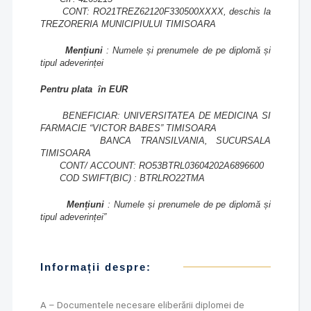
CONT: RO21TREZ62120F330500XXXX, deschis la
TREZORERIA MUNICIPIULUI TIMISOARA
Mențiuni
: Numele și prenumele de pe diplomă și
tipul adeverinței
Pentru plata în EUR
BENEFICIAR: UNIVERSITATEA DE MEDICINA SI
FARMACIE “VICTOR BABES” TIMISOARA
BANCA TRANSILVANIA, SUCURSALA
TIMISOARA
CONT/ ACCOUNT: RO53BTRL03604202A6896600
COD SWIFT(BIC) : BTRLRO22TMA
Mențiuni
: Numele și prenumele
de pe diplomă
și
tipul adeverinței”
Informații despre:
A – Documentele necesare eliberării diplomei de