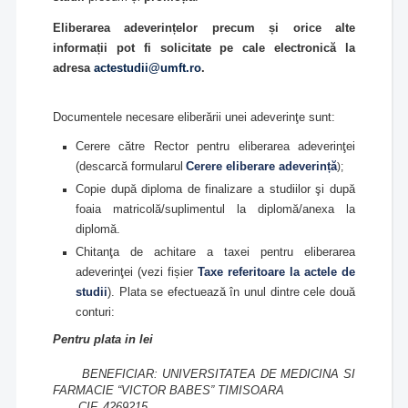
Eliberarea adeverințelor precum și orice alte
informații pot fi solicitate pe cale electronică la
adresa
actestudii@umft.ro
.
Documentele necesare eliberării unei adeverinţe sunt:
Cerere către Rector pentru eliberarea adeverinţei
(descarcă formularul
Cerere eliberare adeverință
);
Copie după diploma de finalizare a studiilor şi după
foaia matricolă/suplimentul la diplomă/anexa la
diplomă.
Chitanţa de achitare a taxei pentru eliberarea
adeverinţei (vezi fișier
Taxe referitoare la actele de
studii
). Plata se efectuează în unul dintre cele două
conturi:
Pentru plata in lei
BENEFICIAR: UNIVERSITATEA DE MEDICINA SI
FARMACIE “VICTOR BABES” TIMISOARA
CIF. 4269215