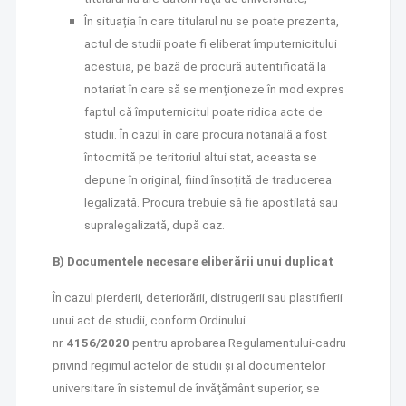
În situația în care titularul nu se poate prezenta,
actul de studii poate fi eliberat împuternicitului
acestuia, pe bază de procură autentificată la
notariat în care să se menționeze în mod expres
faptul că împuternicitul poate ridica acte de
studii. În cazul în care procura notarială a fost
întocmită pe teritoriul altui stat, aceasta se
depune în original, fiind însoțită de traducerea
legalizată. Procura trebuie să fie apostilată sau
supralegalizată, după caz.
B) Documentele necesare eliberării unui duplicat
În cazul pierderii, deteriorării, distrugerii sau plastifierii
unui act de studii, conform Ordinului
nr.
4156/2020
pentru aprobarea Regulamentului-cadru
privind regimul actelor de studii și al documentelor
universitare în sistemul de învăţământ superior, se