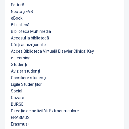
Editură
Noutăți EVB
eBook
Bibliotecă
Bibliotecă Multimedia
Accesul la bibliotecă
Cărţi achiziţionate
Acces Biblioteca Virtuală Elsevier Clinical Key
e-Learning
Studenți
Avizier studenți
Consiliere studenți
Ligile Studenților
Social
Cazare
BURSE
Direcția de activități Extracurriculare
ERASMUS
Erasmus+