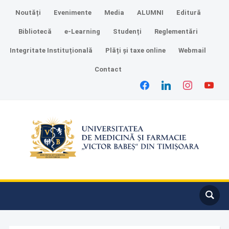
Noutăți
Evenimente
Media
ALUMNI
Editură
Bibliotecă
e-Learning
Studenți
Reglementări
Integritate Instituțională
Plăți și taxe online
Webmail
Contact
facebook
linkedin
instagram
youtube