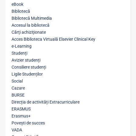
eBook
Bibliotecă
Bibliotecă Multimedia
Accesul la bibliotecă
Cărţi achiziţionate
Acces Biblioteca Virtuală Elsevier Clinical Key
e-Learning
Studenți
Avizier studenți
Consiliere studenți
Ligile Studenților
Social
Cazare
BURSE
Direcția de activități Extracurriculare
ERASMUS
Erasmus+
Povești de succes
VADA