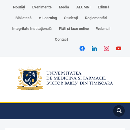
Noutăți
Evenimente
Media
ALUMNI
Editură
Bibliotecă
e-Learning
Studenți
Reglementări
Integritate Instituțională
Plăți și taxe online
Webmail
Contact