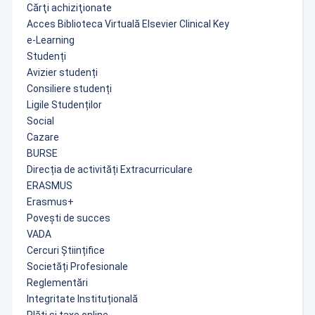
Cărţi achiziţionate
Acces Biblioteca Virtuală Elsevier Clinical Key
e-Learning
Studenți
Avizier studenți
Consiliere studenți
Ligile Studenților
Social
Cazare
BURSE
Direcția de activități Extracurriculare
ERASMUS
Erasmus+
Povești de succes
VADA
Cercuri Științifice
Societăți Profesionale
Reglementări
Integritate Instituțională