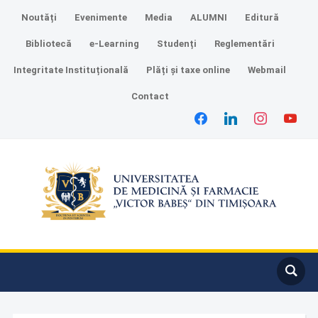
Noutăți
Evenimente
Media
ALUMNI
Editură
Bibliotecă
e-Learning
Studenți
Reglementări
Integritate Instituțională
Plăți și taxe online
Webmail
Contact
facebook
linkedin
instagram
youtube