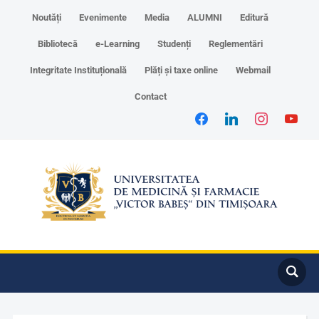
Noutăți
Evenimente
Media
ALUMNI
Editură
Bibliotecă
e-Learning
Studenți
Reglementări
Integritate Instituțională
Plăți și taxe online
Webmail
Contact