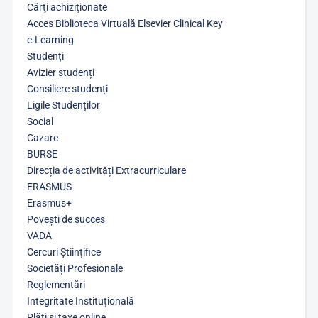
Cărţi achiziţionate
Acces Biblioteca Virtuală Elsevier Clinical Key
e-Learning
Studenți
Avizier studenți
Consiliere studenți
Ligile Studenților
Social
Cazare
BURSE
Direcția de activități Extracurriculare
ERASMUS
Erasmus+
Povești de succes
VADA
Cercuri Științifice
Societăți Profesionale
Reglementări
Integritate Instituțională
Plăți și taxe online