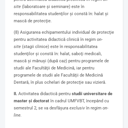
site
(laboratoare şi seminare) este în
responsabilitatea studenţilor şi constă în: halat şi
mască de protecţie.
(8) Asigurarea echipamentului individual de protecţie
pentru activitatea didactică clinică în regim
on-
site
(stagii clinice) este în responsabilitatea
studenţilor şi constă în: halat, saboţi medicali,
mască şi mănuşi (după caz) pentru programele de
studii ale Facultăţii de Medicină, iar pentru
programele de studii ale Facultăţii de Medicină
Dentară, în plus ochelari de protecţie sau vizieră.
II.
Activitatea didactică pentru
studii universitare de
master şi doctorat
în cadrul UMFVBT, începând cu
semestrul 2, se va desfăşura
exclusiv
în regim
on-
line.