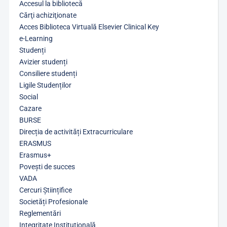
Accesul la bibliotecă
Cărţi achiziţionate
Acces Biblioteca Virtuală Elsevier Clinical Key
e-Learning
Studenți
Avizier studenți
Consiliere studenți
Ligile Studenților
Social
Cazare
BURSE
Direcția de activități Extracurriculare
ERASMUS
Erasmus+
Povești de succes
VADA
Cercuri Științifice
Societăți Profesionale
Reglementări
Integritate Instituțională