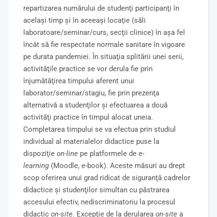
repartizarea numărului de studenţi participanţi în
acelaşi timp şi în aceeaşi locaţie (săli
laboratoare/seminar/curs, secţii clinice) în aşa fel
încât să fie respectate normale sanitare în vigoare
pe durata pandemiei. În situaţia splitării unei serii,
activităţile practice se vor derula fie prin
înjumătăţirea timpului aferent unui
laborator/seminar/stagiu, fie prin prezenţa
alternativă a studenţilor şi efectuarea a două
activităţi practice în timpul alocat uneia.
Completarea timpului se va efectua prin studiul
individual al materialelor didactice puse la
dispoziţie
on-line
pe platformele de
e-
learning
(Moodle, e-book). Aceste măsuri au drept
scop oferirea unui grad ridicat de siguranţă cadrelor
didactice şi studenţilor simultan cu păstrarea
accesului efectiv, nediscriminatoriu la procesul
didactic
on-site
. Excepţie de la derularea
on-site
a