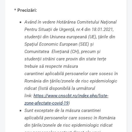
*
Precizări:
Având în vedere Hotărârea Comitetului Naţional
Pentru Situaţii de Urgenţă, nr.4 din 18.01.2021,
studenţii din Uniunea europeană (UE), ţările din
Spaţiul Economic European (SEE) şi
Comunitatea Elveţiană (CH), precum şi
studenţii străini care provin din state terţe
trebuie să respecte măsura
carantinei
aplicabilă persoanelor care sosesc în
România din ţările/zonele de risc epidemiologic
ridicat (listă disponibilă la următorul
link:
https://www.cnscbt.ro/index.php/liste-
zone-afectate-covid-19
)
Sunt exceptate de la măsura carantinei
aplicabilă persoanelor care sosesc în România
din ţările/zonele de risc epidemiologic ridicat