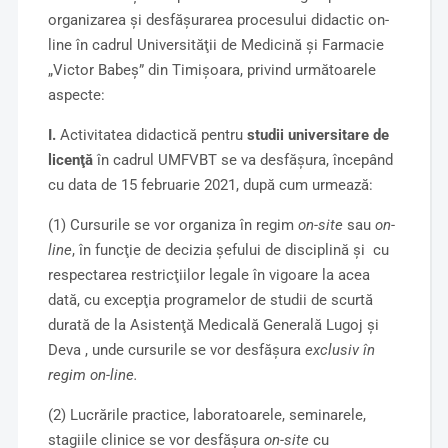
organizarea şi desfăşurarea procesului didactic on-
line în cadrul Universităţii de Medicină şi Farmacie
„Victor Babeş” din Timişoara, privind următoarele
aspecte:
I.
Activitatea didactică pentru
studii universitare de
licenţă
în cadrul UMFVBT se va desfăşura, începând
cu data de 15 februarie 2021, după cum urmează:
(1) Cursurile se vor organiza în regim
on-site
sau
on-
line
, în funcţie de decizia şefului de disciplină şi cu
respectarea restricţiilor legale în vigoare la acea
dată, cu excepţia programelor de studii de scurtă
durată de la Asistenţă Medicală Generală Lugoj şi
Deva , unde cursurile se vor desfăşura
exclusiv în
regim on-line.
(2) Lucrările practice, laboratoarele, seminarele,
stagiile clinice se vor desfăşura
on-site
cu