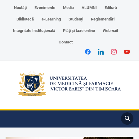
Noutăți
Evenimente
Media
ALUMNI
Editură
Bibliotecă
e-Learning
Studenți
Reglementări
Integritate Instituțională
Plăți și taxe online
Webmail
Contact