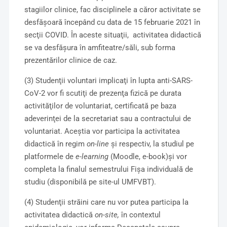
stagiilor clinice, fac disciplinele a căror activitate se
desfăşoară începând cu data de 15 februarie 2021 în
secţii COVID. În aceste situaţii, activitatea didactică
se va desfăşura în amfiteatre/săli, sub forma
prezentărilor clinice de caz.
(3) Studenţii voluntari implicaţi în lupta anti-SARS-
CoV-2 vor fi scutiţi de prezenţa fizică pe durata
activităţilor de voluntariat, certificată pe baza
adeverinţei de la secretariat sau a contractului de
voluntariat. Aceştia vor participa la activitatea
didactică în regim
on-line
şi respectiv, la studiul pe
platformele de
e-learning
(Moodle, e-book)şi vor
completa la finalul semestrului Fişa individuală de
studiu (disponibilă pe site-ul UMFVBT).
(4) Studenţii străini care nu vor putea participa la
activitatea didactică
on-site,
în contextul