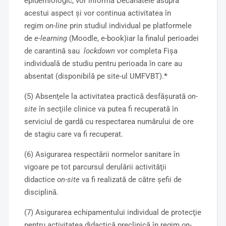
epidemiologic, vor informa Decanatele asupra
acestui aspect şi vor continua activitatea în
regim
on-line
prin studiul individual pe platformele
de
e-learning
(Moodle, e-book)iar la finalul perioadei
de carantină sau
lockdown
vor completa Fişa
individuală de studiu pentru perioada în care au
absentat (disponibilă pe site-ul UMFVBT).
*
(5) Absenţele la activitatea practică desfăşurată
on-
site
în secţiile clinice va putea fi recuperată în
serviciul de gardă cu respectarea numărului de ore
de stagiu care va fi recuperat.
(6) Asigurarea respectării normelor sanitare în
vigoare pe tot parcursul derulării activităţii
didactice
on-site
va fi realizată de către şefii de
disciplină.
(7) Asigurarea echipamentului individual de protecţie
pentru activitatea didactică preclinică în regim
on-