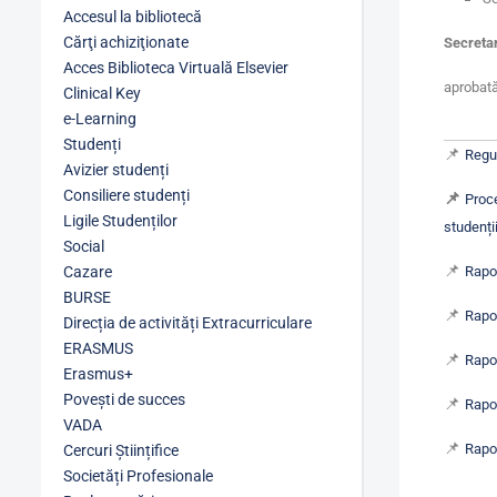
Accesul la bibliotecă
Cărţi achiziţionate
Secreta
Acces Biblioteca Virtuală Elsevier
aprobată
Clinical Key
e-Learning
Studenți
📌
Regu
Avizier studenți
Consiliere studenți
📌
Proce
Ligile Studenților
studenți
Social
📌
Cazare
Rapo
BURSE
📌
Rapo
Direcția de activități Extracurriculare
ERASMUS
📌
Rapo
Erasmus+
Povești de succes
📌
Rapo
VADA
📌
Rapo
Cercuri Științifice
Societăți Profesionale