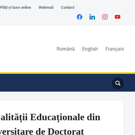
Plăți și taxe online
Webmail
Contact
Română
English
Français
alității Educaționale din
versitare de Doctorat