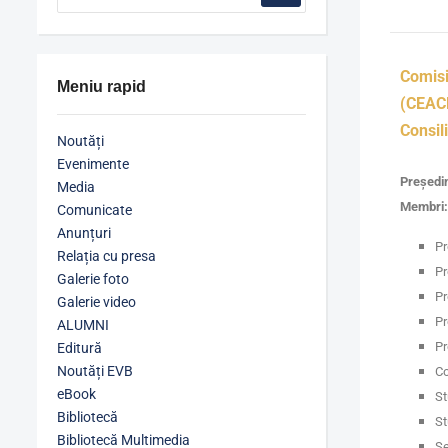
Comisi
Meniu rapid
(CEACE
Consil
Noutăți
Evenimente
Președin
Media
Membri:
Comunicate
Anunțuri
Pr
Relația cu presa
Pr
Galerie foto
Pr
Galerie video
Pr
ALUMNI
Pr
Editură
Noutăți EVB
Co
eBook
St
Bibliotecă
St
Bibliotecă Multimedia
Se