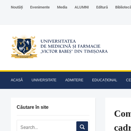
Noutăți
Evenimente
Media
ALUMNI
Editură
Bibliotec
ACASĂ
UNIVERSITATE
ADMITERE
EDUCAȚIONAL
CE
Căutare în site
Comi
cadr