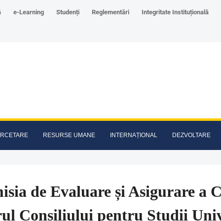
ă
e-Learning
Studenți
Reglementări
Integritate Instituțională
RCETARE
RESURSE UMANE
INTERNAȚIONAL
DEZVOLTARE
sia de Evaluare și Asigurare a C
ul Consiliului pentru Studii Uni