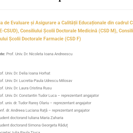
a de Evaluare și Asigurare a Calității Educaționale din cadrul C
-CSUD), Consiliului Școlii Doctorale Medicină (CSD M), Consili
iului Școlii Doctorale Farmacie (CSD F)
te:
Prof. Univ. Dr. Nicoleta Ioana Andreescu
of. Univ. Dr. Delia Ioana Horhat
of. Univ. Dr. Lucretia-Paula Udrescu Milosav
of. Univ. Dr. Laura Cristina Rusu
of. Univ. Dr. Constantin Tudor Luca – reprezentant angajator
of. univ. dr. Tudor Rareș Olariu – reprezentant angajator
nf. dr. Andreea Luciana Rață – reprezentant angajator
udent doctorand Iuliana Maria Zaharia
udent doctorand Simona Georgeta Răduț
cretar: Iulia Paula Tiuca