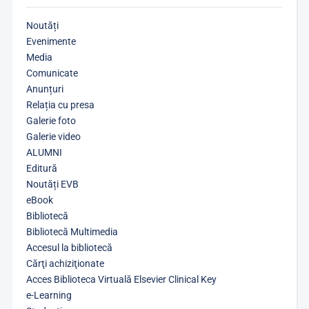
Noutăți
Evenimente
Media
Comunicate
Anunțuri
Relația cu presa
Galerie foto
Galerie video
ALUMNI
Editură
Noutăți EVB
eBook
Bibliotecă
Bibliotecă Multimedia
Accesul la bibliotecă
Cărţi achiziţionate
Acces Biblioteca Virtuală Elsevier Clinical Key
e-Learning