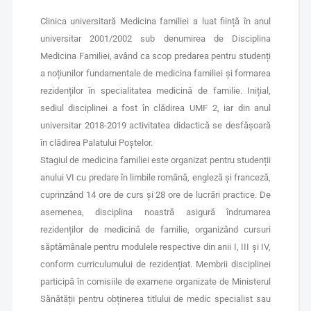
Clinica universitară Medicina familiei a luat ființă în anul
universitar 2001/2002 sub denumirea de Disciplina
Medicina Familiei, având ca scop predarea pentru studenți
a noțiunilor fundamentale de medicina familiei și formarea
rezidenților în specialitatea medicină de familie. Inițial,
sediul disciplinei a fost în clădirea UMF 2, iar din anul
universitar 2018-2019 activitatea didactică se desfășoară
în clădirea Palatului Poștelor.
Stagiul de medicina familiei este organizat pentru studenții
anului VI cu predare în limbile română, engleză și franceză,
cuprinzând 14 ore de curs și 28 ore de lucrări practice. De
asemenea, disciplina noastră asigură îndrumarea
rezidenților de medicină de familie, organizând cursuri
săptămânale pentru modulele respective din anii I, III și IV,
conform curriculumului de rezidențiat. Membrii disciplinei
participă în comisiile de examene organizate de Ministerul
Sănătății pentru obținerea titlului de medic specialist sau