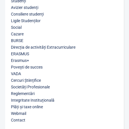
Studenți
Avizier studenți
Consiliere studenți
Ligile Studenților
Social
Cazare
BURSE
Direcția de activități Extracurriculare
ERASMUS
Erasmus+
Povești de succes
VADA
Cercuri Științifice
Societăți Profesionale
Reglementări
Integritate Instituțională
Plăți și taxe online
Webmail
Contact