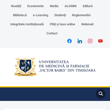
Noutăți
Evenimente
Media
ALUMNI
Editură
Bibliotecă
e-Learning
Studenți
Reglementări
Integritate Instituțională
Plăți și taxe online
Webmail
Contact