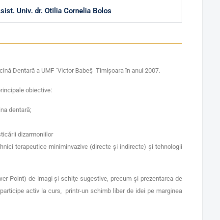
sist. Univ. dr. Otilia Cornelia Bolos
dicină Dentară a UMF ̋Victor Babeş̋ Timişoara în anul 2007.
incipale obiective:
ina dentară;
icării dizarmoniilor
hnici terapeutice miniminvazive (directe şi indirecte) şi tehnologii
wer Point) de imagi şi schiţe sugestive, precum şi prezentarea de
 participe activ la curs, printr-un schimb liber de idei pe marginea