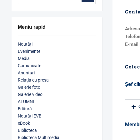
Cont
Meniu rapid
Adresa
Telefo
Noutăți
E-mail
Evenimente
Media
Comunicate
Colec
Anunțuri
Relația cu presa
Şef cl
Galerie foto
Galerie video
ALUMNI
Editură
Noutăți EVB
eBook
Membr
Bibliotecă
Bibliotecă Multimedia