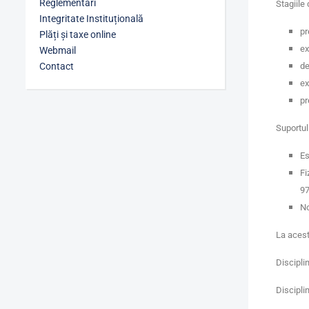
Reglementări
Stagiile 
Integritate Instituțională
pr
Plăți și taxe online
ex
Webmail
Contact
de
ex
pr
Suportul 
Es
Fi
97
No
La acest
Discipli
Discipli