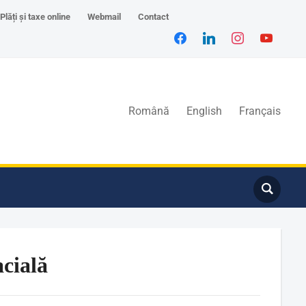
Plăți și taxe online
Webmail
Contact
Română
English
Français
acială