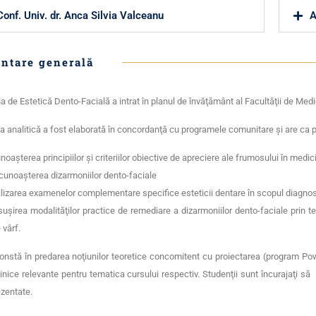
Conf. Univ. dr. Anca Silvia Valceanu
A
ntare generală
na de Estetică Dento-Facială a intrat în planul de învăţământ al Facultăţii de Me
 analitică a fost elaborată în concordanţă cu programele comunitare şi are ca pr
noaşterea principiilor şi criteriilor obiective de apreciere ale frumosului în medic
cunoaşterea dizarmoniilor dento-faciale
ilizarea examenelor complementare specifice esteticii dentare în scopul diagnost
suşirea modalităţilor practice de remediare a dizarmoniilor dento-faciale prin te
 vârf.
onstă în predarea noţiunilor teoretice concomitent cu proiectarea (program Po
linice relevante pentru tematica cursului respectiv. Studenţii sunt încurajaţi să
ezentate.