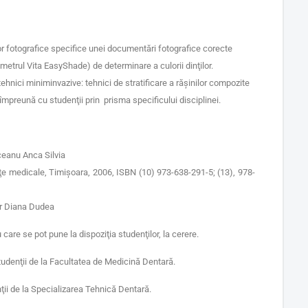
or fotografice specifice unei documentări fotografice corecte
metrul Vita EasyShade) de determinare a culorii dinţilor.
tehnici miniminvazive: tehnici de stratificare a răşinilor compozite
mpreună cu studenţii prin prisma specificului disciplinei.
ceanu Anca Silvia
inţe medicale, Timişoara, 2006, ISBN (10) 973-638-291-5; (13), 978-
or Diana Dudea
are se pot pune la dispoziţia studenţilor, la cerere.
studenţii de la Facultatea de Medicină Dentară.
nţii de la Specializarea Tehnică Dentară.