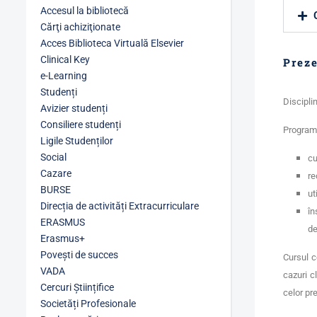
Accesul la bibliotecă
Cărţi achiziţionate
Acces Biblioteca Virtuală Elsevier
Clinical Key
Preze
e-Learning
Studenți
Discipli
Avizier studenți
Consiliere studenți
Programa
Ligile Studenților
Social
cu
Cazare
re
BURSE
ut
Direcția de activități Extracurriculare
în
ERASMUS
de
Erasmus+
Povești de succes
Cursul c
VADA
cazuri c
Cercuri Științifice
celor pr
Societăți Profesionale