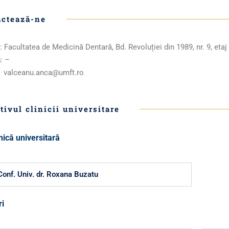
actează-ne
: Facultatea de Medicină Dentară, Bd. Revoluției din 1989, nr. 9, etaj
n
: –
: valceanu.anca@umft.ro
tivul clinicii universitare
inică universitară
Conf. Univ. dr. Roxana Buzatu
i