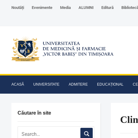
Noutăți
Evenimente
Media
ALUMNI
Editură
Bibliotec
ACASĂ
UNIVERSITATE
ADMITERE
EDUCAȚIONAL
CE
Căutare în site
Clin