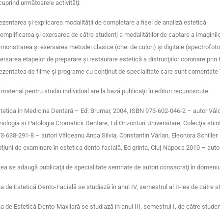
cuprind următoarele activităţi:
ezentarea şi explicarea modalităţii de completare a fişei de analiză estetică
emplificarea şi exersarea de către studenţi a modalităţilor de captare a imaginil
monstrarea şi exersarea metodei clasice (chei de culori) şi digitale (spectrofoto
ersarea etapelor de preparare şi restaurare estetică a distrucţiilor coronare prin 
ezentatea de filme şi programe cu conţinut de specialitate care sunt comentate î
material pentru studiu individual are la bază publicaţii în edituri recunoscute:
tetica în Medicina Dentară – Ed. Brumar, 2004, ISBN 973-602-046-2 – autor Vâl
ziologia şi Patologia Cromaticii Dentare, Ed
.
Orizonturi Universitare, Colecţia şti
3-638-291-8 – autori Vâlceanu Anca Silvia, Constantin Vârlan, Eleonora Schiller
ţiuni de examinare în estetica dento-facială, Ed grinta, Cluj-Napoca 2010 – aut
ea se adaugă publicaţii de specialitate semnate de autori consacraţi în domeniu c
na de Estetică Dento-Facială se studiază în anul IV, semestrul al II-lea de către 
na de Estetică Dento-Maxilară se studiază în anul III, semestrul I, de către stude