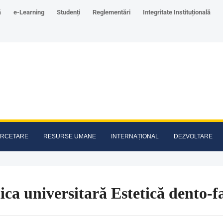
ă
e-Learning
Studenți
Reglementări
Integritate Instituțională
RCETARE
RESURSE UMANE
INTERNAȚIONAL
DEZVOLTARE
ica universitară Estetică dento-f