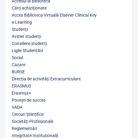
Accesul la bibliotecă
Cărţi achiziţionate
Acces Biblioteca Virtuală Elsevier Clinical Key
e-Learning
Studenți
Avizier studenți
Consiliere studenți
Ligile Studenților
Social
Cazare
BURSE
Direcția de activități Extracurriculare
ERASMUS
Erasmus+
Povești de succes
VADA
Cercuri Științifice
Societăți Profesionale
Reglementări
Integritate Instituțională