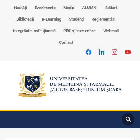
Noutăți
Evenimente
Media
ALUMNI
Editură
Bibliotecă
e-Learning
Studenți
Reglementări
Integritate Instituțională
Plăți și taxe online
Webmail
Contact