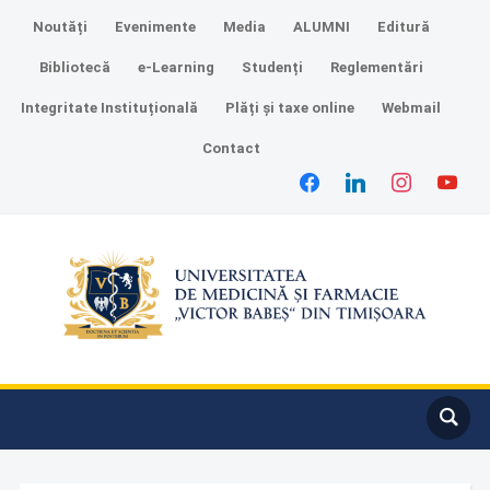
Noutăți
Evenimente
Media
ALUMNI
Editură
Bibliotecă
e-Learning
Studenți
Reglementări
Integritate Instituțională
Plăți și taxe online
Webmail
Contact
facebook
linkedin
instagram
youtube