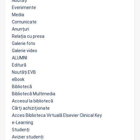
Noutăți
Evenimente
Media
Comunicate
Anunțuri
Relația cu presa
Galerie foto
Galerie video
ALUMNI
Editură
Noutăți EVB
eBook
Bibliotecă
Bibliotecă Multimedia
Accesul la bibliotecă
Cărţi achiziţionate
Acces Biblioteca Virtuală Elsevier Clinical Key
e-Learning
Studenți
Avizier studenți