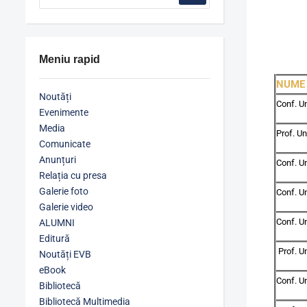
Meniu rapid
NUME 
Noutăți
Conf. Un
Evenimente
Media
Prof. Un
Comunicate
Anunțuri
Conf. U
Relația cu presa
Galerie foto
Conf. U
Galerie video
Conf. Un
ALUMNI
Editură
Prof. Un
Noutăți EVB
eBook
Conf. Un
Bibliotecă
Bibliotecă Multimedia