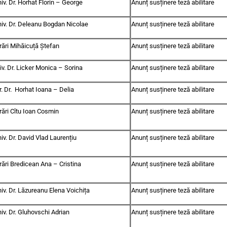
iv. Dr. Horhat Florin – George
Anunț susținere teză abilitare
niv. Dr. Deleanu Bogdan Nicolae
Anunț susținere teză abilitare
rări Mihăicuță Ștefan
Anunț susținere teză abilitare
iv. Dr. Licker Monica – Sorina
Anunț susținere teză abilitare
. Dr. Horhat Ioana – Delia
Anunț susținere teză abilitare
ări
Cîtu Ioan Cosmin
Anunț susținere teză abilitare
iv. Dr. David Vlad Laurențiu
Anunț susținere teză abilitare
rări Bredicean Ana –
Cristina
Anunț susținere teză abilitare
iv. Dr. Lăzureanu Elena Voichița
Anunț susținere teză abilitare
iv. Dr. Gluhovschi Adrian
Anunț susținere teză abilitare