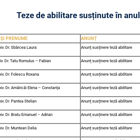
Teze de abilitare susținute în an
ȘI PRENUME
ANUNȚ
iv. Dr. Sbârcea Laura
Anunț susținere teză abilitare
iv. Dr. Tatu Romulus – Fabian
Anunț susținere teză abilitare
niv. Dr. Folescu Roxana
Anunț susținere teză abilitare
niv. Dr. Amăricăi Elena – Constanța
Anunț susținere teză abilitare
iv. Dr. Pantea Stelian
Anunț susținere teză abilitare
iv. Dr. Bratu Emanuel – Adrian
Anunț susținere teză abilitare
iv. Dr. Muntean Delia
Anunț susținere teză abilitare