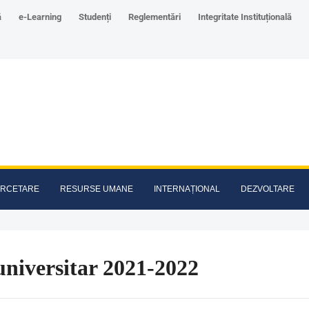
ă
e-Learning
Studenți
Reglementări
Integritate Instituțională
RCETARE
RESURSE UMANE
INTERNAȚIONAL
DEZVOLTARE
niversitar 2021-2022