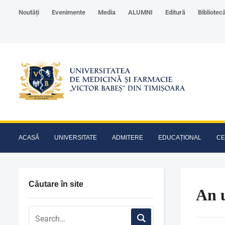
Noutăți
Evenimente
Media
ALUMNI
Editură
Bibliotec
ACASĂ
UNIVERSITATE
ADMITERE
EDUCAȚIONAL
CE
Căutare în site
An u