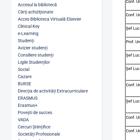
Conf. Un
Accesul la bibliotecă
Cărţi achiziţionate
Conf. U
Acces Biblioteca Virtuală Elsevier
Clinical Key
Șef Luc
e-Learning
Studenți
Prof. Un
Avizier studenți
Consiliere studenți
Șef Lucr
Ligile Studenților
Șef Lucr
Social
Cazare
BURSE
Conf. Un
Direcția de activități Extracurriculare
ERASMUS
Șef Luc
Erasmus+
Povești de succes
Conf. Un
VADA
Cercuri Științifice
Conf. Un
Societăți Profesionale