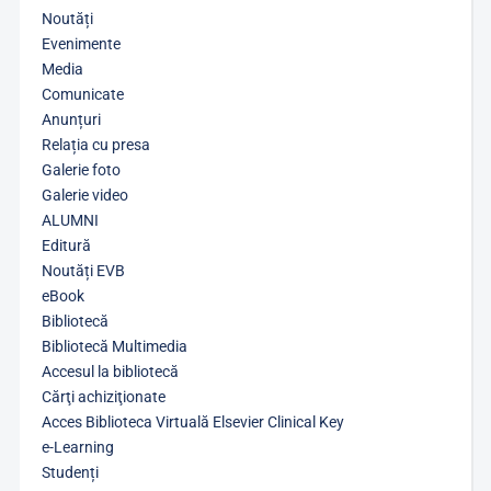
Noutăți
Evenimente
Media
Comunicate
Anunțuri
Relația cu presa
Galerie foto
Galerie video
ALUMNI
Editură
Noutăți EVB
eBook
Bibliotecă
Bibliotecă Multimedia
Accesul la bibliotecă
Cărţi achiziţionate
Acces Biblioteca Virtuală Elsevier Clinical Key
e-Learning
Studenți