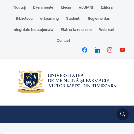
Noutăți
Evenimente
Media
ALUMNI
Editură
Bibliotecă
e-Learning
Studenți
Reglementări
Integritate Instituțională
Plăți și taxe online
Webmail
Contact