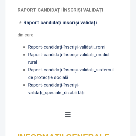
RAPORT CANDIDAȚI ÎNSCRIȘI VALIDAȚI
Raport candidați înscriși validați
📌
din care
Raport-candidați-înscriși-validați_romi
Raport-candidați-înscriși-validați_mediul
rural
Raport-candidați-înscriși-validați_sistemul
de protecție socială
Raport-candidați-înscriși-
validați_speciale_dizabilități