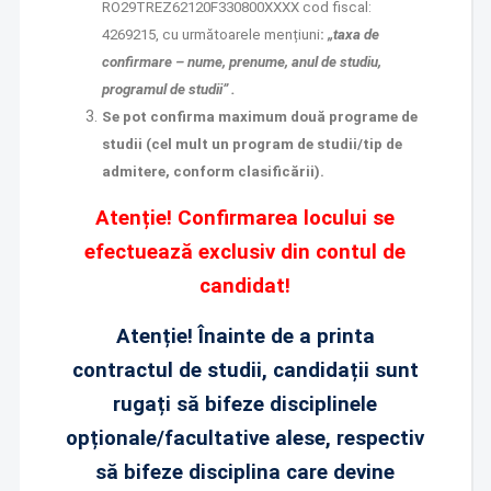
RO29TREZ62120F330800XXXX cod fiscal:
4269215, cu următoarele mențiuni
:
„taxa de
confirmare – nume, prenume, anul de studiu,
programul de studii” .
Se pot confirma maximum două programe de
studii (cel mult un program de studii/tip de
admitere, conform clasificării).
Atenție! Confirmarea locului se
efectuează exclusiv din contul de
candidat!
Atenție! Înainte de a printa
contractul de studii, candidații sunt
rugați să bifeze disciplinele
opționale/facultative alese, respectiv
să bifeze disciplina care devine