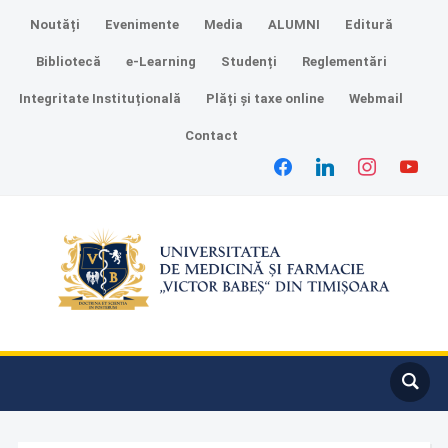
Noutăți
Evenimente
Media
ALUMNI
Editură
Bibliotecă
e-Learning
Studenți
Reglementări
Integritate Instituțională
Plăți și taxe online
Webmail
Contact