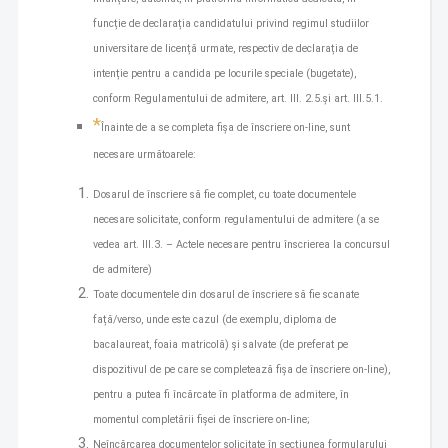
funcție de declarația candidatului privind regimul studiilor
universitare de licență urmate, respectiv de declarația de
intenție pentru a candida pe locurile speciale (bugetate),
conform Regulamentului de admitere, art. III. 2.5.și art. III.5.1.
*
Înainte de a se completa fișa de înscriere on-line, sunt
necesare următoarele:
Dosarul de înscriere să fie complet, cu toate documentele
necesare solicitate, conform regulamentului de admitere (a se
vedea art. III.3. – Actele necesare pentru înscrierea la concursul
de admitere)
Toate documentele din dosarul de înscriere să fie scanate
față/verso, unde este cazul (de exemplu, diploma de
bacalaureat, foaia matricolă) și salvate (de preferat pe
dispozitivul de pe care se completează fișa de înscriere on-line),
pentru a putea fi încărcate în platforma de admitere, în
momentul completării fișei de înscriere on-line;
Neîncărcarea documentelor solicitate în secțiunea formularului