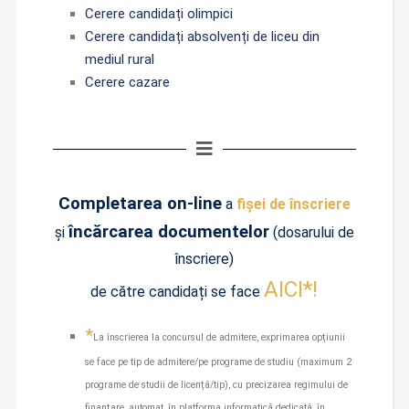
Cerere candidați olimpici
Cerere candidați absolvenți de liceu din
mediul rural
Cerere cazare
Completarea on-line
a
fișei de înscriere
încărcarea documentelor
și
(dosarului de
înscriere)
A
I
CI*!
de către candidați se face
*
La înscrierea la concursul de admitere, exprimarea opțiunii
se face pe tip de admitere/pe programe de studiu (maximum 2
programe de studii de licență/tip), cu precizarea regimului de
finanțare, automat, în platforma informatică dedicată, în