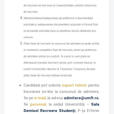
de înscriere on-line duce la imposibilitatea validării dosarului
de înscriere.
Netransmiterea/nedepunerea pe platformă a documentelor
solicitate şi nedepunerea documentelor originale în format fizic
la termenele solicitate duce la pierderea locului dobândit prin
concurs.
Plata
taxei de înscriere la concursul de admitere se poate achita
în momentul completării fișei de înscriere, direct pe platforma
de admitere online (cu cardul). În cazul în care plata se
efectuează înaintea înscrierii online, prin virament bancar, în
contul Universității deschis la Trezoreria Timișoara, dovada
plății taxei de înscriere trebuie încărcată.
Candidații pot solicita
suport tehnic
pentru
înscrierea on-line la concursul de admitere,
fie pe
e-mail
, la adresa
admitere@umft.ro
,
fie
personal
, la sediul Universității –
Sala
Demisol Recreere Studenți
, P-ța Eftimie