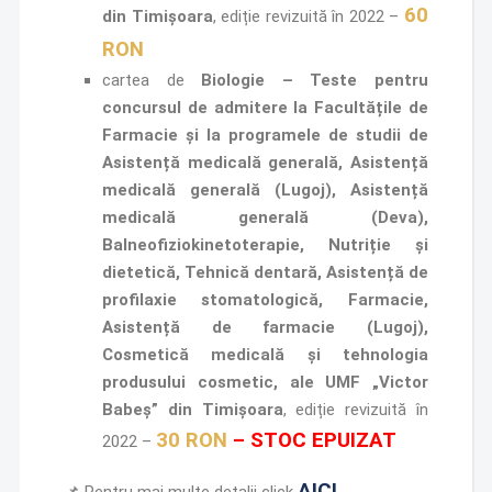
60
din Timișoara
, ediție revizuită în 2022 –
RON
cartea de
Biologie
–
Teste
pentru
concursul de admitere la Facultățile de
Farmacie și
la
programele de studii de
Asistență medicală generală, Asistență
medicală generală
(Lugoj),
Asistență
medicală
generală
(Deva),
Balneofiziokinetoterapie,
Nutriție
și
dietetică, Tehnică dentară, Asistență de
profilaxie stomatologică, Farmacie,
Asistență de
farmacie (Lugoj),
Cosmeti
că medicală și tehnologia
produsului cosmetic
,
ale UMF „Victor
Babeş” din Timișoara
, ediție revizuită în
30 RON
–
STOC EPUIZAT
2022 –
AICI