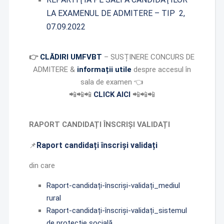
LA EXAMENUL DE ADMITERE – TIP 2,
07.09.2022
👉
CLĂDIRI UMFVBT
– SUSȚINERE CONCURS DE
ADMITERE &
informații utile
despre accesul în
sala de examen
👈
📲
📲
📲
CLICK AICI
📲
📲
📲
RAPORT CANDIDAȚI ÎNSCRIȘI VALIDAȚI
Raport candidați înscriși validați
📌
din care
Raport-candidați-înscriși-validați_mediul
rural
Raport-candidați-înscriși-validați_sistemul
de protecție socială