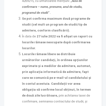
4269215, cu următoarele mențiuni
:
„taxa de
confirmare – nume, prenume, anul de studiu,
programul de studii” .
Se pot confirma maximum două programe de
studii (cel mult un program de studii/tip de
admitere, conform clasificării).
În data de
27 iulie 2022 va fi afișat un raport cu
locurile rămase neocupate după confirmarea
locurilor.
Locurile rămase libere se distribuie
următorilor candidați, în ordinea opțiunilor
exprimate și a mediilor de admitere, automat,
prin aplicația informatică de admitere, fapt
care se comunică pe e-mail-ul candidatului și
în contul acestuia. Candidații vor avea
obligația să confirme locul obținut, în termen
de două zile lucrătoare,
prin achitarea taxei de
confirmare, semnarea contractului de studii, și