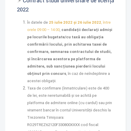
Contract studii universitare de licență
📌
2022
În datele de
25 iulie 2022 și 26 iulie 2022
, între
orele 09:00 – 14:00
,
candidații declarați admiși
pe locurile bugetate/cu taxă au obligația
confirmării locului, prin achitarea taxei de
confirmare, semnarea contractului de studii,
și încărcarea acestora pe platforma de
admitere, sub sancțiunea pierderii locului
obținut prin concurs
, în caz de neîndeplinire a
acestei obligații.
Taxa de confirmare (înmatriculare) este de 400
de lei, este nereturnabilă și se achită pe
platforma de admitere online (cu cardul) sau prin
virament bancar în contul Universității deschis la
Trezoreria Timișoara:
RO29TREZ62120F330800XXXX cod fiscal: