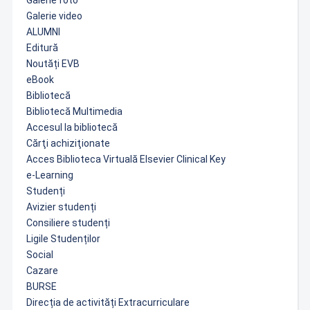
Galerie foto
Galerie video
ALUMNI
Editură
Noutăți EVB
eBook
Bibliotecă
Bibliotecă Multimedia
Accesul la bibliotecă
Cărţi achiziţionate
Acces Biblioteca Virtuală Elsevier Clinical Key
e-Learning
Studenți
Avizier studenți
Consiliere studenți
Ligile Studenților
Social
Cazare
BURSE
Direcția de activități Extracurriculare