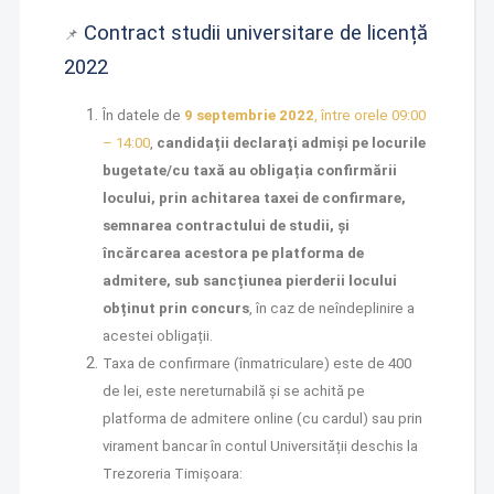
Contract studii universitare de licență
📌
2022
În datele de
9 septembrie 2022
, între orele 09:00
– 14:00
,
candidații declarați admiși pe locurile
bugetate/cu taxă au obligația confirmării
locului, prin achitarea taxei de confirmare,
semnarea contractului de studii, și
încărcarea acestora pe platforma de
admitere, sub sancțiunea pierderii locului
obținut prin concurs
, în caz de neîndeplinire a
acestei obligații.
Taxa de confirmare (înmatriculare) este de 400
de lei, este nereturnabilă și se achită pe
platforma de admitere online (cu cardul) sau prin
virament bancar în contul Universității deschis la
Trezoreria Timișoara: