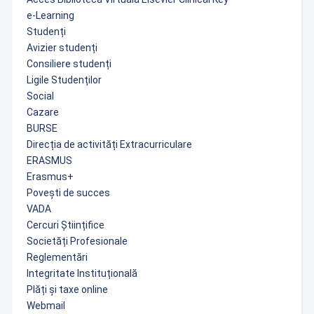
e-Learning
Studenți
Avizier studenți
Consiliere studenți
Ligile Studenților
Social
Cazare
BURSE
Direcția de activități Extracurriculare
ERASMUS
Erasmus+
Povești de succes
VADA
Cercuri Științifice
Societăți Profesionale
Reglementări
Integritate Instituțională
Plăți și taxe online
Webmail