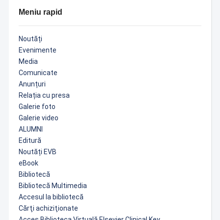
Meniu rapid
Noutăți
Evenimente
Media
Comunicate
Anunțuri
Relația cu presa
Galerie foto
Galerie video
ALUMNI
Editură
Noutăți EVB
eBook
Bibliotecă
Bibliotecă Multimedia
Accesul la bibliotecă
Cărţi achiziţionate
Acces Biblioteca Virtuală Elsevier Clinical Key