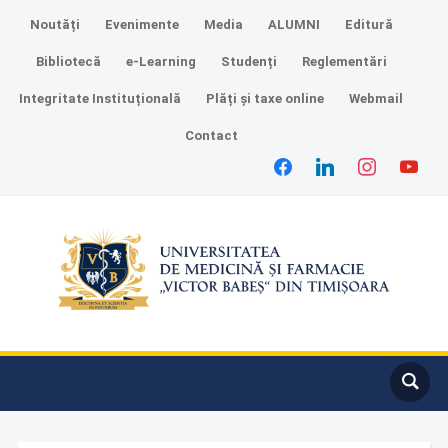
Noutăți
Evenimente
Media
ALUMNI
Editură
Bibliotecă
e-Learning
Studenți
Reglementări
Integritate Instituțională
Plăți și taxe online
Webmail
Contact