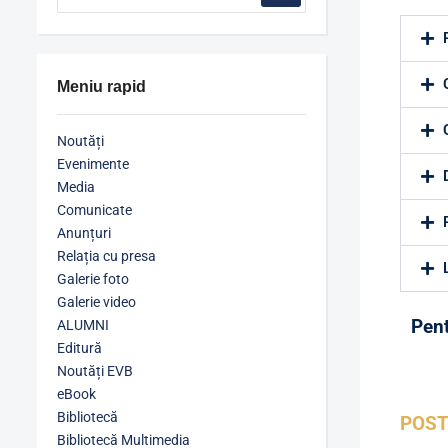
Meniu rapid
Noutăți
Evenimente
Media
Comunicate
Anunțuri
Relația cu presa
Galerie foto
Galerie video
Pent
ALUMNI
Editură
Noutăți EVB
eBook
Bibliotecă
POST
Bibliotecă Multimedia