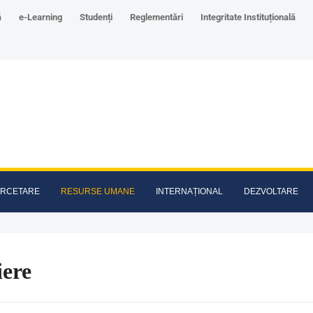
ă
e-Learning
Studenți
Reglementări
Integritate Instituțională
RCETARE
RESURSE UMANE
INTERNAȚIONAL
DEZVOLTARE
iere