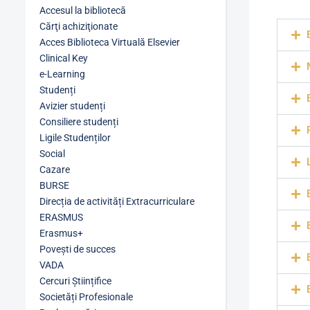
Accesul la bibliotecă
Cărţi achiziţionate
Acces Biblioteca Virtuală Elsevier
Clinical Key
e-Learning
Studenți
Avizier studenți
Consiliere studenți
Ligile Studenților
Social
Cazare
BURSE
Direcția de activități Extracurriculare
ERASMUS
Erasmus+
Povești de succes
VADA
Cercuri Științifice
Societăți Profesionale