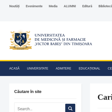
Noutăți
Evenimente
Media
ALUMNI
Editură
Bibliotec
ACASĂ
UNIVERSITATE
ADMITERE
EDUCAȚIONAL
CE
Căutare în site
Car