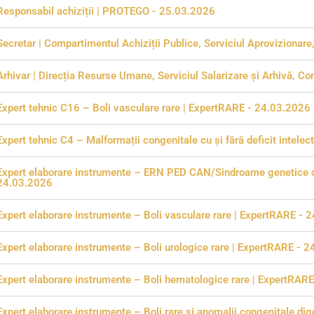
Responsabil achiziții | PROTEGO - 25.03.2026
Secretar | Compartimentul Achiziții Publice, Serviciul Aprovizionare,
Arhivar | Direcția Resurse Umane, Serviciul Salarizare și Arhivă, 
Expert tehnic C16 – Boli vasculare rare | ExpertRARE - 24.03.2026
Expert tehnic C4 – Malformații congenitale cu și fără deficit intel
Expert elaborare instrumente – ERN PED CAN/Sindroame genetice cu
24.03.2026
Expert elaborare instrumente – Boli vasculare rare | ExpertRARE - 
Expert elaborare instrumente – Boli urologice rare | ExpertRARE - 
Expert elaborare instrumente – Boli hematologice rare | ExpertRAR
Expert elaborare instrumente – Boli rare și anomalii congenitale di