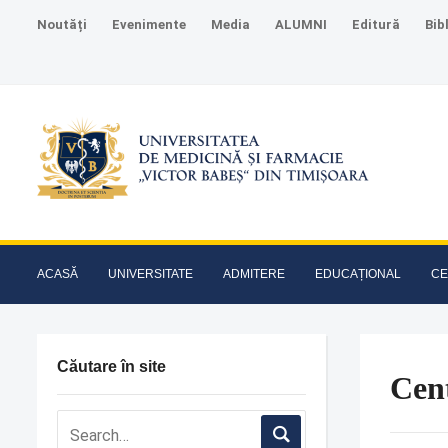
Noutăți
Evenimente
Media
ALUMNI
Editură
Bib
ACASĂ
UNIVERSITATE
ADMITERE
EDUCAȚIONAL
CE
Căutare în site
Cen