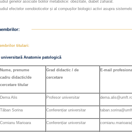
udiul genelor asociate bolilor metabolice: obezitate, diabet zaharat.
udiul efectelor xenobioticelor și al compușilor biologici activi asupra sistemelo
membrilor:
mbrilor titulari:
 universitară Anatomie patologică
Nume, prenume
Grad didactic / de
E-mail profesiona
cadru didactic/de
cercetare
cercetare titular
Dema Alis
Profesor universitar
dema.alis@umft.r
Tăban Sorina
Conferențiar universitar
taban.sorina@umft
Cornianu Marioara
Conferențiar universitar
cornianu.marioara