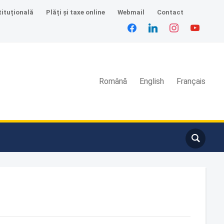
tituțională
Plăți și taxe online
Webmail
Contact
Română
English
Français