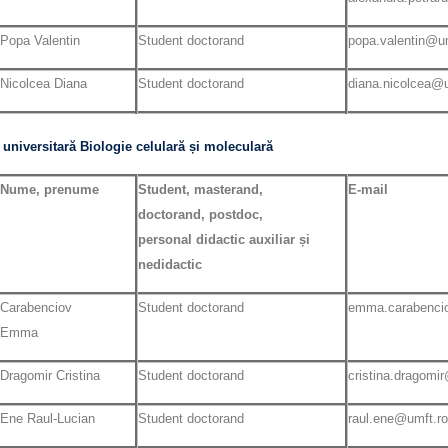
Popa Valentin
Student doctorand
popa.valentin@um
Nicolcea Diana
Student doctorand
diana.nicolcea@u
 universitară Biologie celulară și moleculară
Nume, prenume
Student, masterand,
E-mail
doctorand, postdoc,
personal didactic auxiliar și
nedidactic
Carabenciov
Student doctorand
emma.carabenci
Emma
Dragomir Cristina
Student doctorand
cristina.dragomi
Ene Raul-Lucian
Student doctorand
raul.ene@umft.ro