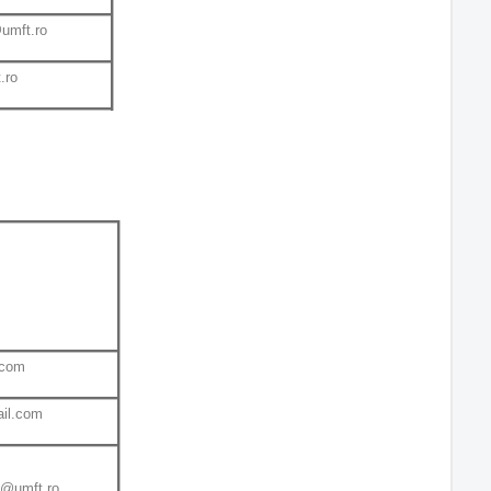
@umft.ro
.ro
.com
il.com
u@umft.ro