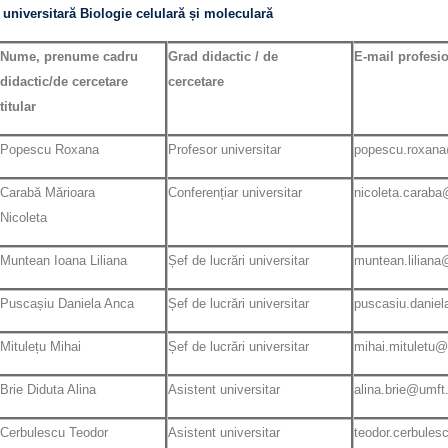
 universitară Biologie celulară și moleculară
Nume, prenume cadru
Grad didactic / de
E-mail profesi
didactic/de cercetare
cercetare
titular
Popescu Roxana
Profesor universitar
popescu.roxana
Carabă Mărioara
Conferențiar universitar
nicoleta.caraba
Nicoleta
Muntean Ioana Liliana
Șef de lucrări universitar
muntean.liliana
Puscașiu Daniela Anca
Șef de lucrări universitar
puscasiu.danie
Mitulețu Mihai
Șef de lucrări universitar
mihai.mituletu@
Brie Diduta Alina
Asistent universitar
alina.brie@umft
Cerbulescu Teodor
Asistent universitar
teodor.cerbules