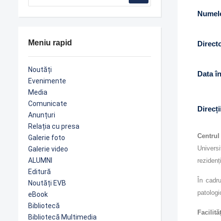
Numele
Meniu rapid
Direct
Noutăți
Data în
Evenimente
Media
Comunicate
Direcți
Anunțuri
Relația cu presa
Centru
Galerie foto
Universi
Galerie video
ALUMNI
rezidenț
Editură
În cadru
Noutăți EVB
patologi
eBook
Bibliotecă
Facilită
Bibliotecă Multimedia