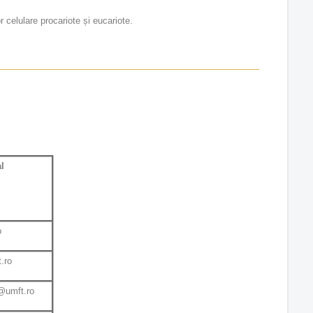
r celulare procariote și eucariote.
l
o
.ro
@umft.ro