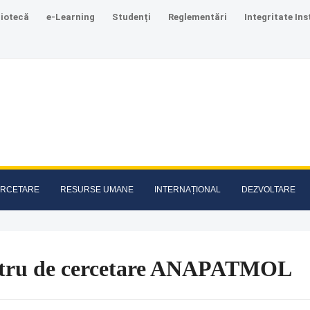
liotecă
e-Learning
Studenți
Reglementări
Integritate Ins
RCETARE
RESURSE UMANE
INTERNAȚIONAL
DEZVOLTARE
tru de cercetare ANAPATMOL