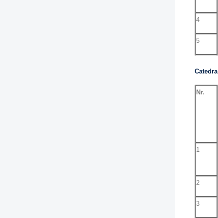
4
5
Catedra
Nr.
1
2
3