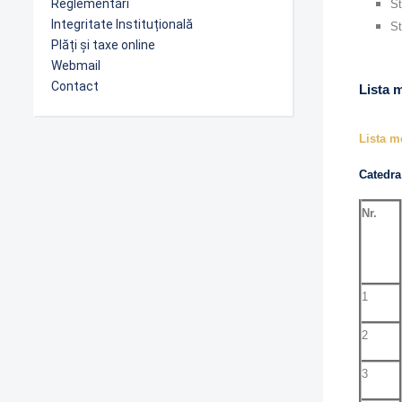
Reglementări
St
Integritate Instituțională
St
Plăți și taxe online
Webmail
Contact
Lista 
Lista me
Catedra
Nr.
1
2
3