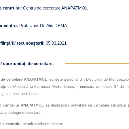
 centrului:
Centru de cercetare ANAPATMOL
or centru:
Prof. Univ. Dr. Alis DEMA
ființării/ recunoașterii:
05.03.2021
i/ oportunități de cercetare:
l de cercetare ANAPATMOL
reunește personal din Disciplina de Morfopatolo
tății de Medicină și Farmacie “Victor Babeș” Timișoara și include 37 de me
i și personal nedidactic.
l
Centrului ANAPATMOL
se desfășoară activitate de cercetare științifică
că și biologie moleculară.
țile centrului
permit colaborări pentru: