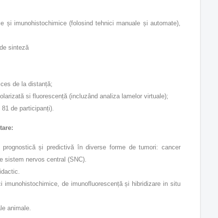
mice și imunohistochimice (folosind tehnici manuale și automate),
i de sinteză
ces de la distanță;
arizată si fluorescență (incluzând analiza lamelor virtuale);
81 de participanți).
tare:
, prognostică și predictivă în diverse forme de tumori: cancer
 de sistem nervos central (SNC).
idactic.
ici imunohistochimice, de imunofluorescență și hibridizare in situ
ale animale.