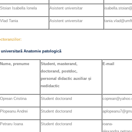
Stoian Isabella Ionela
Asistent universitar
isabella.stoian
Vlad Tania
Asistent universitar
tania.vlad@umft
octoranzilor:
 universitară Anatomie patologică
Nume, prenume
Student, masterand,
E-mail
doctorand, postdoc,
personal didactic auxiliar și
nedidactic
Oprean Cristina
Student doctorand
coprean@yahoo
Plopeanu Andrei
Student doctorand
aplopeanu7@gma
Petraru Ioana
Student doctorand
ioana-
alexandra.petrar