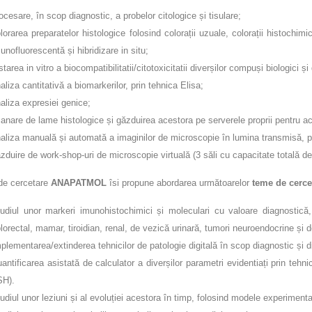
ocesare, în scop diagnostic, a probelor citologice și tisulare;
lorarea preparatelor histologice folosind colorații uzuale, colorații histochi
unofluorescentă și hibridizare in situ;
starea in vitro a biocompatibilitatii/citotoxicitatii diverșilor compuși biologici ș
aliza cantitativă a biomarkerilor, prin tehnica Elisa;
aliza expresiei genice;
anare de lame histologice și găzduirea acestora pe serverele proprii pentru ac
aliza manuală și automată a imaginilor de microscopie în lumina transmisă, pol
zduire de work-shop-uri de microscopie virtuală (3 săli cu capacitate totală de 
 de cercetare
ANAPATMOL
îsi propune abordarea următoarelor
teme de cerce
udiul unor markeri imunohistochimici și moleculari cu valoare diagnostică
lorectal, mamar, tiroidian, renal, de vezică urinară, tumori neuroendocrine și
plementarea/extinderea tehnicilor de patologie digitală în scop diagnostic și d
antificarea asistată de calculator a diverșilor parametri evidentiați prin tehn
SH).
udiul unor leziuni și al evoluției acestora în timp, folosind modele experiment