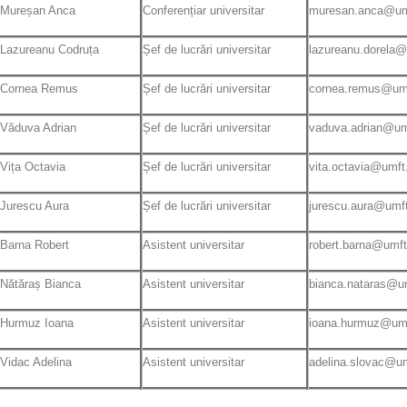
Mureșan Anca
Conferențiar universitar
muresan.anca@um
Lazureanu Codruța
Șef de lucrări universitar
lazureanu.dorela@
Cornea Remus
Șef de lucrări universitar
cornea.remus@umf
Văduva Adrian
Șef de lucrări universitar
vaduva.adrian@um
Vița Octavia
Șef de lucrări universitar
vita.octavia@umft
Jurescu Aura
Șef de lucrări universitar
jurescu.aura@umft
Barna Robert
Asistent universitar
robert.barna@umft
Nătăraș Bianca
Asistent universitar
bianca.nataras@um
Hurmuz Ioana
Asistent universitar
ioana.hurmuz@umf
Vidac Adelina
Asistent universitar
adelina.slovac@um