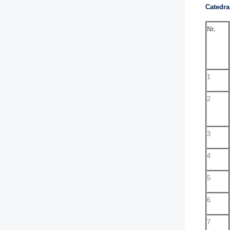
Catedra
Nr.
1
2
3
4
5
6
7