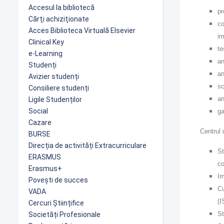
Accesul la bibliotecă
pr
Cărţi achiziţionate
co
Acces Biblioteca Virtuală Elsevier
im
Clinical Key
te
e-Learning
an
Studenți
an
Avizier studenți
sc
Consiliere studenți
an
Ligile Studenților
Social
ga
Cazare
Centrul
BURSE
Direcția de activități Extracurriculare
St
ERASMUS
co
Erasmus+
Im
Povești de succes
Cu
VADA
(I
Cercuri Științifice
St
Societăți Profesionale