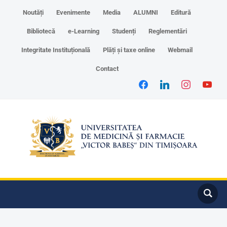
Noutăți
Evenimente
Media
ALUMNI
Editură
Bibliotecă
e-Learning
Studenți
Reglementări
Integritate Instituțională
Plăți și taxe online
Webmail
Contact