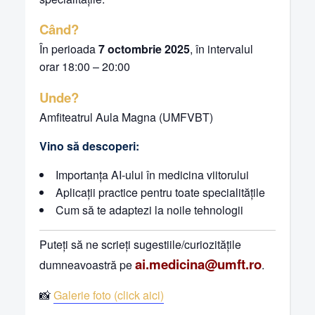
Când?
În perioada
7 octombrie 2025
, în intervalul
orar 18:00 – 20:00
Unde?
Amfiteatrul Aula Magna (UMFVBT)
Vino să descoperi:
Importanța AI-ului în medicina viitorului
Aplicații practice pentru toate specialitățile
Cum să te adaptezi la noile tehnologii
Puteți să ne scrieți sugestiile/curiozitățile
ai.medicina@umft.ro
dumneavoastră pe
.
📸
Galerie foto (click aici)