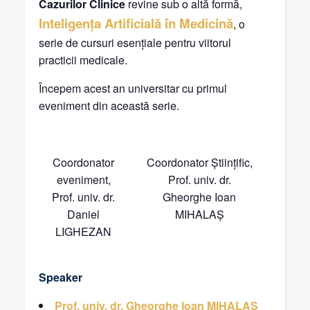
Cazurilor Clinice
revine sub o altă formă,
Inteligența Artificială în Medicină
, o
serie de cursuri esențiale pentru viitorul
practicii medicale.
Începem acest an universitar cu primul
eveniment din această serie.
Coordonator
Coordonator Științific,
eveniment,
Prof. univ. dr.
Prof. univ. dr.
Gheorghe Ioan
Daniel
MIHALAȘ
LIGHEZAN
Speaker
Prof. univ. dr. Gheorghe Ioan MIHALAȘ