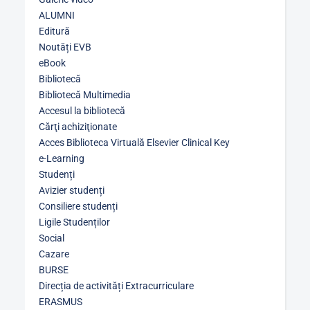
ALUMNI
Editură
Noutăți EVB
eBook
Bibliotecă
Bibliotecă Multimedia
Accesul la bibliotecă
Cărţi achiziţionate
Acces Biblioteca Virtuală Elsevier Clinical Key
e-Learning
Studenți
Avizier studenți
Consiliere studenți
Ligile Studenților
Social
Cazare
BURSE
Direcția de activități Extracurriculare
ERASMUS