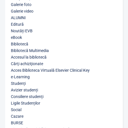
Galerie foto
Galerie video
ALUMNI
Editură
Noutăți EVB
eBook
Bibliotecă
Bibliotecă Multimedia
Accesul la bibliotecă
Cărţi achiziţionate
Acces Biblioteca Virtuală Elsevier Clinical Key
e-Learning
Studenți
Avizier studenți
Consiliere studenți
Ligile Studenților
Social
Cazare
BURSE