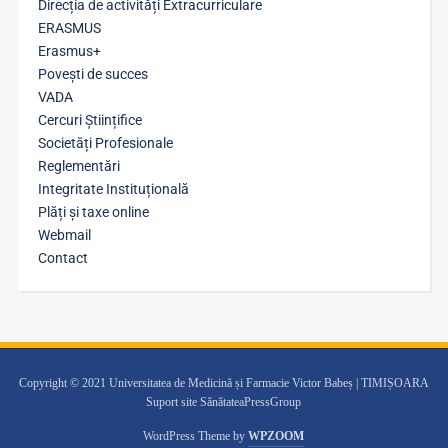
Direcția de activități Extracurriculare
ERASMUS
Erasmus+
Povești de succes
VADA
Cercuri Științifice
Societăți Profesionale
Reglementări
Integritate Instituțională
Plăți și taxe online
Webmail
Contact
Copyright © 2021 Universitatea de Medicină și Farmacie Victor Babeș | TIMIȘOARA
Suport site SănătateaPressGroup
WordPress Theme by
WPZOOM