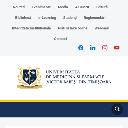
Noutăți
Evenimente
Media
ALUMNI
Editură
Bibliotecă
e-Learning
Studenți
Reglementări
Integritate Instituțională
Plăți și taxe online
Webmail
Contact