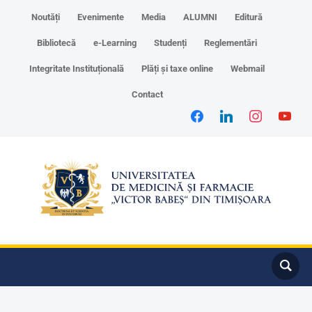
Noutăți
Evenimente
Media
ALUMNI
Editură
Bibliotecă
e-Learning
Studenți
Reglementări
Integritate Instituțională
Plăți și taxe online
Webmail
Contact