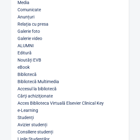
Media
Comunicate
Anunțuri
Relația cu presa
Galerie foto
Galerie video
ALUMNI
Editură
Noutăți EVB
eBook
Bibliotecă
Bibliotecă Multimedia
Accesul la bibliotecă
Cărţi achiziţionate
Acces Biblioteca Virtuală Elsevier Clinical Key
e-Learning
Studenți
Avizier studenți
Consiliere studenți
Ligile Studenților