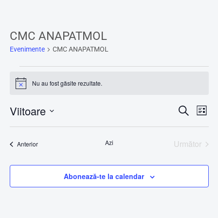
CMC ANAPATMOL
Evenimente
CMC ANAPATMOL
Nu au fost găsite rezultate.
Notificare
Viitoare
Caută
Na
Navig
Listă
Selectează
în
în
data.
Azi
Următor
Evenimente
Anterior
viz
Evenime
vizuali
Ev
Abonează-te la calendar
și
căuta