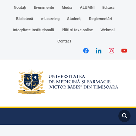
Noutăți
Evenimente
Media
ALUMNI
Editură
Bibliotecă
e-Learning
Studenți
Reglementări
Integritate Instituțională
Plăți și taxe online
Webmail
Contact