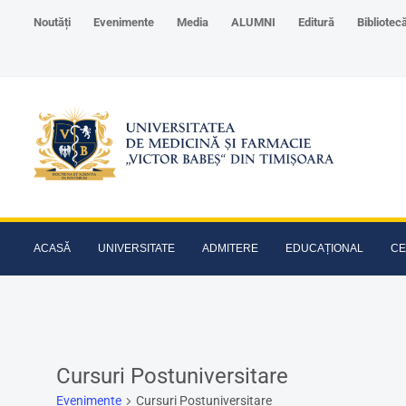
Noutăți
Evenimente
Media
ALUMNI
Editură
Bibliotec
ACASĂ
UNIVERSITATE
ADMITERE
EDUCAȚIONAL
CE
Cursuri Postuniversitare
Evenimente
Cursuri Postuniversitare