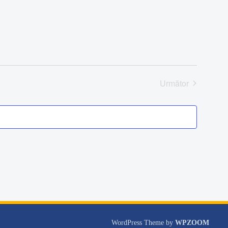
Următor
Evenimente
WordPress Theme by
WPZOOM