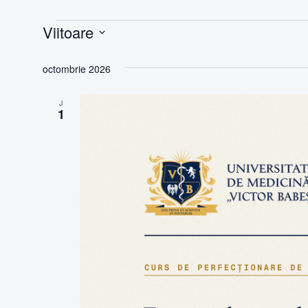
Viitoare
Selectează
data.
octombrie 2026
J
1