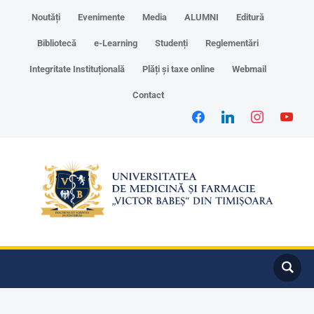
Noutăți
Evenimente
Media
ALUMNI
Editură
Bibliotecă
e-Learning
Studenți
Reglementări
Integritate Instituțională
Plăți și taxe online
Webmail
Contact