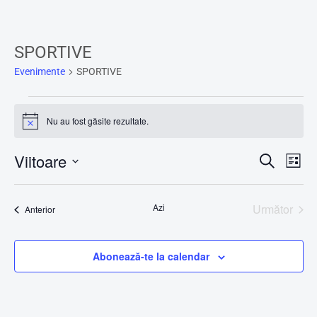
SPORTIVE
Evenimente
SPORTIVE
Nu au fost găsite rezultate.
Notificare
Viitoare
Caută
Na
Navig
Listă
Selectează
în
în
data.
Azi
Următor
Evenimente
Anterior
viz
Evenime
vizuali
Ev
Abonează-te la calendar
și
căuta