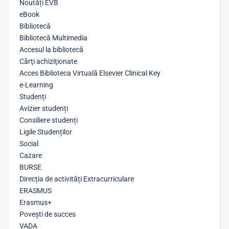
Noutăți EVB
eBook
Bibliotecă
Bibliotecă Multimedia
Accesul la bibliotecă
Cărţi achiziţionate
Acces Biblioteca Virtuală Elsevier Clinical Key
e-Learning
Studenți
Avizier studenți
Consiliere studenți
Ligile Studenților
Social
Cazare
BURSE
Direcția de activități Extracurriculare
ERASMUS
Erasmus+
Povești de succes
VADA