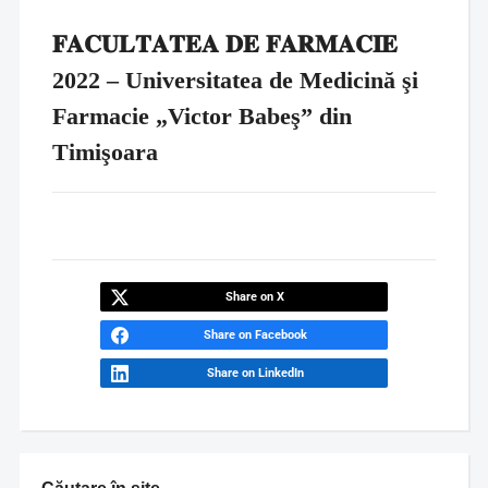
𝐅𝐀𝐂𝐔𝐋𝐓𝐀𝐓𝐄𝐀 𝐃𝐄 𝐅𝐀𝐑𝐌𝐀𝐂𝐈𝐄
2022 – Universitatea de Medicină şi
Farmacie „Victor Babeş” din
Timişoara
Share on X
Share on Facebook
Share on LinkedIn