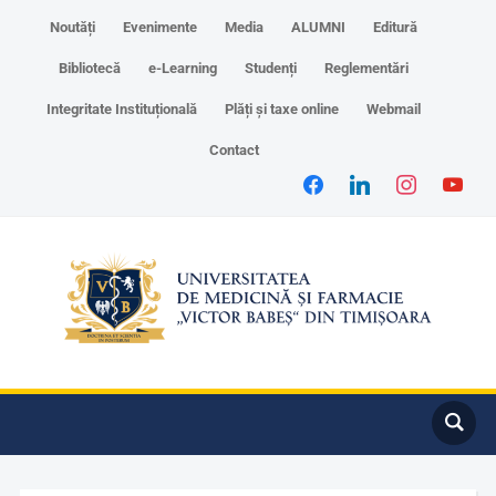
Noutăți
Evenimente
Media
ALUMNI
Editură
Bibliotecă
e-Learning
Studenți
Reglementări
Integritate Instituțională
Plăți și taxe online
Webmail
Contact