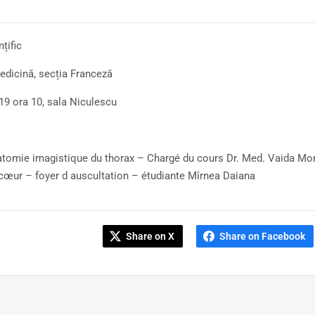
nțific
Medicină, secția Franceză
19 ora 10, sala Niculescu
tomie imagistique du thorax – Chargé du cours Dr. Med. Vaida Mon
cœur – foyer d auscultation – étudiante Mîrnea Daiana
Share on X
Share on Facebook