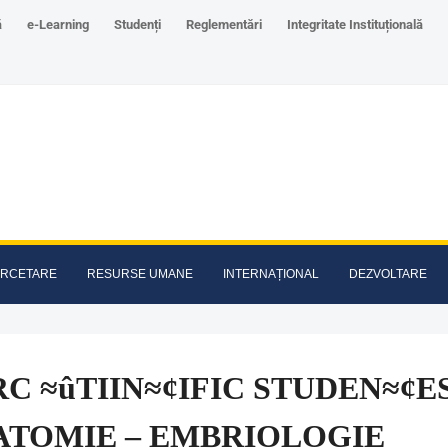
ă
e-Learning
Studenți
Reglementări
Integritate Instituțională
RCETARE
RESURSE UMANE
INTERNAȚIONAL
DEZVOLTARE
C ≈ûTIIN≈¢IFIC STUDEN≈¢ES
ATOMIE – EMBRIOLOGIE