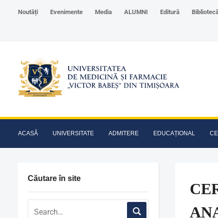
Noutăți
Evenimente
Media
ALUMNI
Editură
Bibliotec
ACASĂ
UNIVERSITATE
ADMITERE
EDUCAȚIONAL
CE
Căutare în site
CER
AN