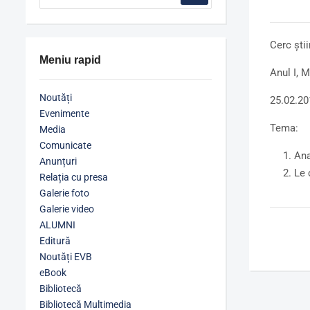
Cerc știi
Meniu rapid
Anul I, 
Noutăți
25.02.20
Evenimente
Tema:
Media
Comunicate
Ana
Anunțuri
Le 
Relația cu presa
Galerie foto
Galerie video
ALUMNI
Editură
Noutăți EVB
eBook
Bibliotecă
Bibliotecă Multimedia