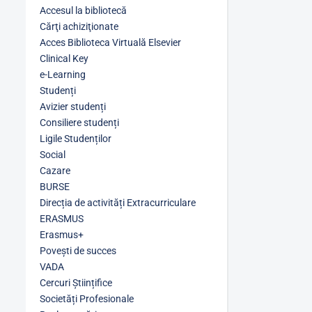
Accesul la bibliotecă
Cărţi achiziţionate
Acces Biblioteca Virtuală Elsevier
Clinical Key
e-Learning
Studenți
Avizier studenți
Consiliere studenți
Ligile Studenților
Social
Cazare
BURSE
Direcția de activități Extracurriculare
ERASMUS
Erasmus+
Povești de succes
VADA
Cercuri Științifice
Societăți Profesionale