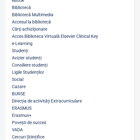
eBook
Bibliotecă
Bibliotecă Multimedia
Accesul la bibliotecă
Cărţi achiziţionate
Acces Biblioteca Virtuală Elsevier Clinical Key
e-Learning
Studenți
Avizier studenți
Consiliere studenți
Ligile Studenților
Social
Cazare
BURSE
Direcția de activități Extracurriculare
ERASMUS
Erasmus+
Povești de succes
VADA
Cercuri Științifice