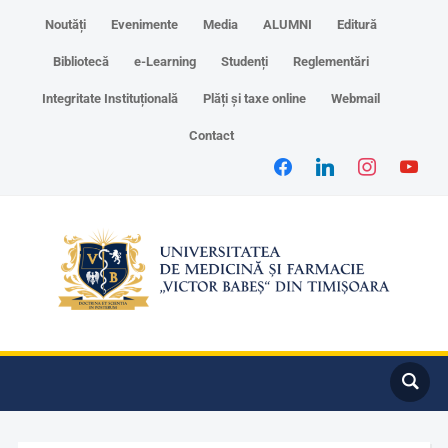
Noutăți
Evenimente
Media
ALUMNI
Editură
Bibliotecă
e-Learning
Studenți
Reglementări
Integritate Instituțională
Plăți și taxe online
Webmail
Contact