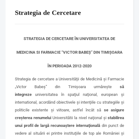
Strategia de Cercetare
STRATEGIA DE CERCETARE ÎN UNIVERSITATEA DE
MEDICINA SI FARMACIE “VICTOR BABEŞ” DIN TIMIŞOARA
ÎN PERIOADA 2012-2020
Strategia de cercetare a Universităţii de Medicină şi Farmacie
„Victor Babeş” din Timişoara urmăreşte
să
integreze
universitatea în spaţiul naţional, european şi
international, acordând obiectivele şi intenţiile cu strategiile şi
politicile existente şi viitoare, astfel încât să
se asigure
creşterea renumelui
Universitătii la nivel naţional şi
stabilirea
unui profil de largă recunoaştere internaţională
din punct de
vedere al situării ei printre instituţiile de top ale României şi