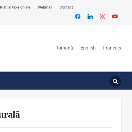
Plăți și taxe online
Webmail
Contact
Română
English
Français
urală