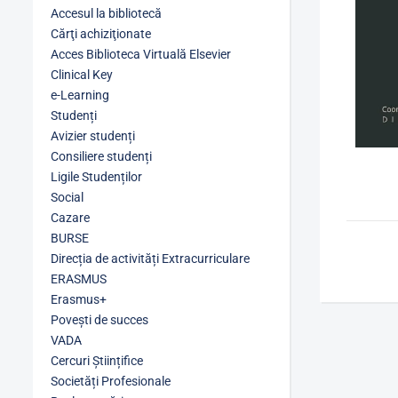
Accesul la bibliotecă
Cărţi achiziţionate
Acces Biblioteca Virtuală Elsevier
Clinical Key
e-Learning
Studenți
Avizier studenți
Consiliere studenți
Ligile Studenților
Social
Cazare
BURSE
Direcția de activități Extracurriculare
ERASMUS
Erasmus+
Povești de succes
VADA
Cercuri Științifice
Societăți Profesionale