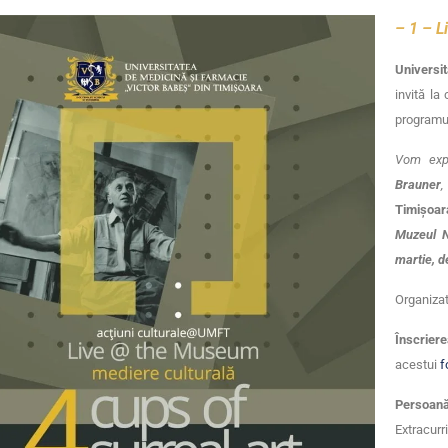
– 1 – 
Universi
invită la
programu
Vom expl
Brauner
,
Timișoar
Muzeul Na
martie, d
Organiza
Înscrier
acestui
f
Persoană
Extrac