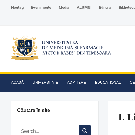
Noutăți
Evenimente
Media
ALUMNI
Editură
Bibliotec
ACASĂ
UNIVERSITATE
ADMITERE
EDUCAȚIONAL
CE
Căutare în site
1. 