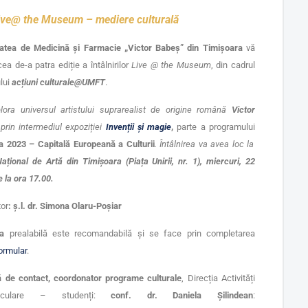
Live@ the Museum
– mediere culturală
tatea de Medicină și Farmacie „Victor Babeș” din Timișoara
vă
 cea de-a patra ediție a întâlnirilor
Live @ the Museum
, din cadrul
lui
acțiuni culturale@UMFT
.
ora universul artistului suprarealist de origine română
Victor
 prin intermediul expoziției
Invenții și magie
,
parte a programului
a 2023 – Capitală Europeană a Culturii
.
Întâlnirea va avea loc la
țional de Artă din Timișoara (Piața Unirii, nr. 1), miercuri, 22
e la ora 17.00.
tor
: ș.l.
dr. Simona Olaru-Poșiar
ea
prealabilă este recomandabilă și se face prin completarea
ormular
.
 de contact, coordonator programe culturale
, Direcția Activități
urriculare – studenți:
conf. dr. Daniela Șilindean
: