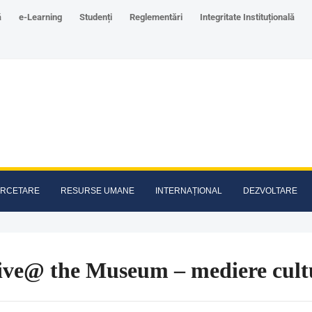
ă
e-Learning
Studenți
Reglementări
Integritate Instituțională
RCETARE
RESURSE UMANE
INTERNAȚIONAL
DEZVOLTARE
Live@ the Museum – mediere cult