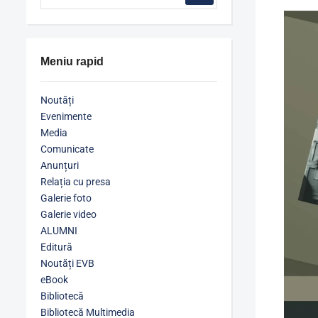
Meniu rapid
Noutăți
Evenimente
Media
Comunicate
Anunțuri
Relația cu presa
Galerie foto
Galerie video
ALUMNI
Editură
Noutăți EVB
eBook
Bibliotecă
Bibliotecă Multimedia