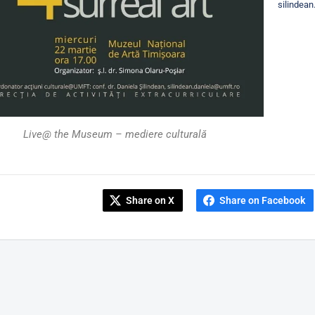
silindea
Live@ the Museum – mediere culturală
Share on X
Share on Facebook