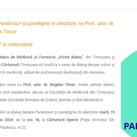
Paradoxuri și paradigme în obezitate
, cu Prof. univ. dr.
an
Timar
 în comunitate
itatea de Medicină și Farmacie „Victor Babeș”
din Timișoara și
e Cărturești
Timișoara vă invită la o serie de dialog despre mituri și
i în medicină, alături de profesioniști desăvârșiți din domeniu.
dem seria cu
Prof. univ. dr. Bogdan Timar
, medic primar diabet,
 și boli metabolice, decan al Facultății de Medicină din Timișoara,
tele Societății Române de Diabet, Nutriție și Boli Metabolice.
căm la dialog despre
Paradoxuri și paradigme în obezitate
marți, 19
ie 2024
, de la
ora 18,
la
Cărturești Operei
(Piața Victoriei/ Str.
Păulescu, nr. 2).