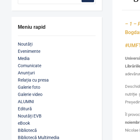
– 1 –
Meniu rapid
Bogd
Noutăți
#UMFT
Evenimente
Media
Univers
Comunicate
Librăriil
Anunțuri
adevărur
Relația cu presa
Deschi
Galerie foto
Galerie video
nutriție
ALUMNI
Președin
Editură
Îl provo
Noutăți EVB
noiembr
eBook
Bibliotecă
Nicolae 
Bibliotecă Multimedia