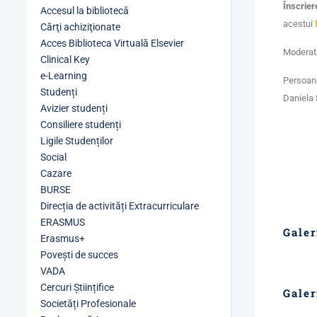
Înscrier
Accesul la bibliotecă
acestui
Cărţi achiziţionate
Acces Biblioteca Virtuală Elsevier
Moderatoa
Clinical Key
e-Learning
Persoană
Studenți
Daniela 
Avizier studenți
Consiliere studenți
Ligile Studenților
Social
Cazare
BURSE
Direcția de activități Extracurriculare
ERASMUS
Galer
Erasmus+
Povești de succes
VADA
Cercuri Științifice
Galer
Societăți Profesionale