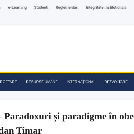
ă
e-Learning
Studenți
Reglementări
Integritate Instituțională
RCETARE
RESURSE UMANE
INTERNAȚIONAL
DEZVOLTARE
– Paradoxuri și paradigme în obezi
dan Timar