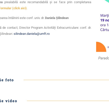
ea
prealabilă este recomandabilă și se face prin completarea
formular (click aici)
.
rea întâlnirii este conf. univ. dr.
Daniela Șilindean
 de contact, Director Program Activități Extracurriculare: conf. dr.
Șilindean:
silindean.daniela@umft.ro
Parado
ie foto
ie video