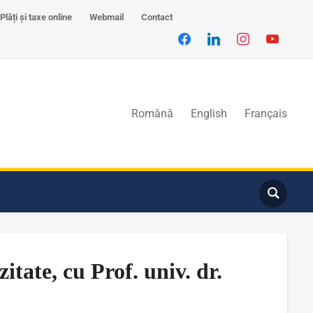
Plăți și taxe online
Webmail
Contact
Română
English
Français
tate, cu Prof. univ. dr.