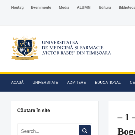
Noutăți
Evenimente
Media
ALUMNI
Editură
Bibliotec
ACASĂ
UNIVERSITATE
ADMITERE
EDUCAȚIONAL
CE
Căutare în site
– 1 
Bog