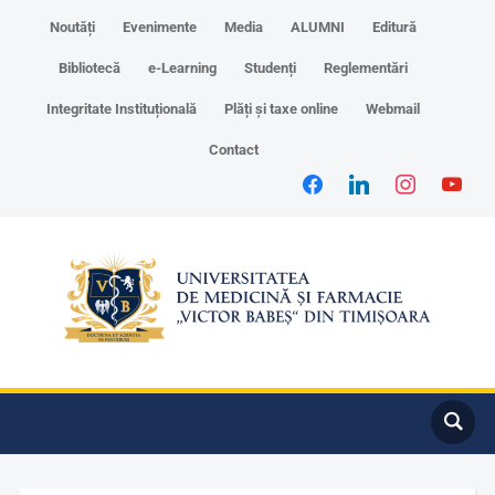
Noutăți
Evenimente
Media
ALUMNI
Editură
Bibliotecă
e-Learning
Studenți
Reglementări
Integritate Instituțională
Plăți și taxe online
Webmail
Contact