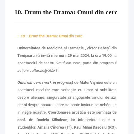
10. Drum the Drama: Omul din cerc
– 10 –
Drum the Drama:
Omul din cerc
Universitatea de Medicină și Farmacie „Victor Babeș” din
Timișoara
vă invită
miercuri, 29 mai 2024, la ora 19.00
, la
spectacolul de teatru
Omul din cerc
, parte din programul
acțiuni culturale@UMFT
.
Omul din cerc
(work in progress)
de
Matei Vișniec
este un
spectacol modular care vorbește cu umor și subtilitate
despre alienare, singurătate și angoasele omului de azi,
dar și despre absurdul care se poate insinua pe nebănuite
în viețile noastre.
Coordonarea artistică
este semnată de
conf. dr. Daniela Șilindean
, iar interpretarea este a
studenților:
Amalia Cîndrea (IT), Paul Mihai Dascălu (RO),