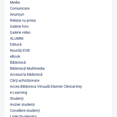
Media
Comunicate
Anunțuri
Relația cu presa
Galerie foto
Galerie video
ALUMNI
Editură
Noutăți EVB
eBook
Bibliotecă
Bibliotecă Multimedia
Accesul la bibliotecă
Cărţi achiziţionate
Acces Biblioteca Virtuală Elsevier Clinical Key
e-Learning
Studenți
Avizier studenți
Consiliere studenți
Ligile Studenților