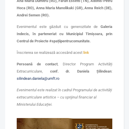
Ana-Maria Dumitru (RO), Farah Essetti (TN), Adonis-Petru
Hoca (RO), Anna Maria Manolikaki (GR), Anna Reich (DE),
Andrei Semen (RO).
Evenimentul este găzduit cu generozitate de
Galeria
Indecis, în parteneriat cu Municipiul Timișoara, prin
Centrul de Proiecte #spațiipentrucomunitate.
Înscrierea se realizează accesând acest
link
Persoană de contact
, Director Program Activități
Extracurriculare,
conf. dr. Daniela Șilindean
:
silindean.daniela@umft.ro
Evenimentul este realizat în cadrul Programului de activități
extracurriculare artistice – cu sprijinul financiar al
Ministerului Educației.