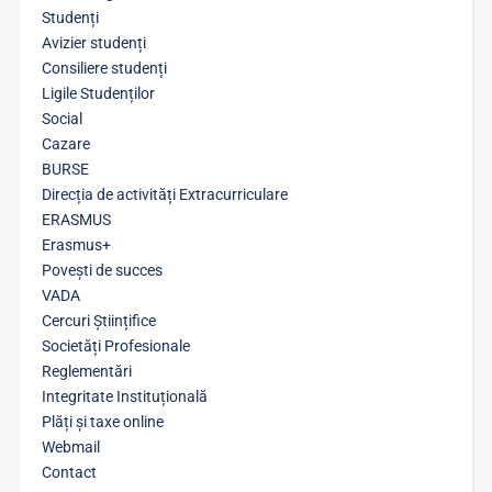
Studenți
Avizier studenți
Consiliere studenți
Ligile Studenților
Social
Cazare
BURSE
Direcția de activități Extracurriculare
ERASMUS
Erasmus+
Povești de succes
VADA
Cercuri Științifice
Societăți Profesionale
Reglementări
Integritate Instituțională
Plăți și taxe online
Webmail
Contact