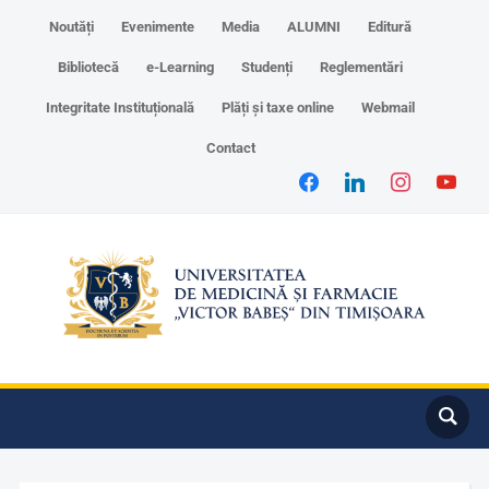
Noutăți
Evenimente
Media
ALUMNI
Editură
Bibliotecă
e-Learning
Studenți
Reglementări
Integritate Instituțională
Plăți și taxe online
Webmail
Contact