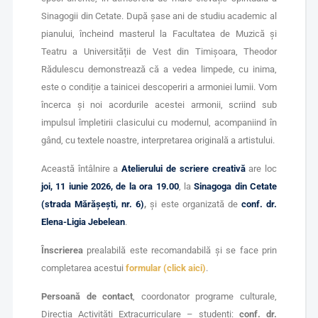
Sinagogii din Cetate. După șase ani de studiu academic al
pianului, încheind masterul la Facultatea de Muzică și
Teatru a Universității de Vest din Timișoara, Theodor
Rădulescu demonstrează că a vedea limpede, cu inima,
este o condiție a tainicei descoperiri a armoniei lumii. Vom
încerca și noi acordurile acestei armonii, scriind sub
impulsul împletirii clasicului cu modernul, acompaniind în
gând, cu textele noastre, interpretarea originală a artistului.
Această întâlnire a
Atelierului de scriere creativă
are loc
joi, 11 iunie 2026, de la ora 19.00
, la
Sinagoga din Cetate
(strada Mărășești, nr. 6)
,
și este organizată de
conf. dr.
Elena-Ligia Jebelean
.
Înscrierea
prealabilă este recomandabilă și se face prin
completarea acestui
formular (click aici)
.
Persoană de contact
, coordonator programe culturale,
Direcția Activități Extracurriculare – studenți:
conf. dr.