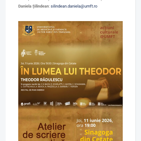
Daniela Șilindean
:
silindean.daniela@umft.ro