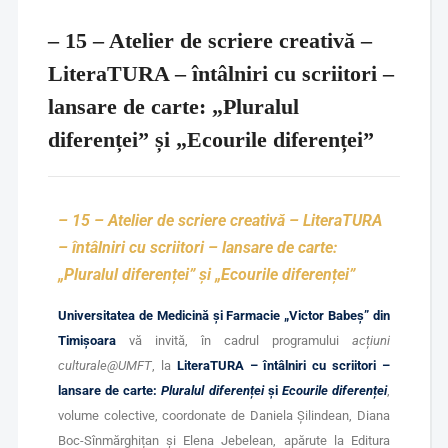
– 15 – Atelier de scriere creativă –
LiteraTURA – întâlniri cu scriitori –
lansare de carte: „Pluralul
diferenței” și „Ecourile diferenței”
– 15 –
Atelier de scriere creativă – LiteraTURA
– întâlniri cu scriitori – lansare de carte:
„Pluralul diferenței” și „Ecourile diferenței”
Universitatea de Medicină și Farmacie „Victor Babeș” din
Timișoara
vă invită, în cadrul programului
acțiuni
culturale@UMFT
, la
LiteraTURA – întâlniri cu scriitori –
lansare de carte:
Pluralul diferenței
și
Ecourile diferenței
,
volume colective, coordonate de Daniela Șilindean, Diana
Boc-Sînmărghițan și Elena Jebelean, apărute la Editura