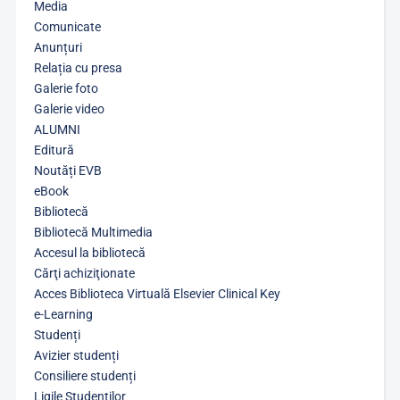
Media
Comunicate
Anunțuri
Relația cu presa
Galerie foto
Galerie video
ALUMNI
Editură
Noutăți EVB
eBook
Bibliotecă
Bibliotecă Multimedia
Accesul la bibliotecă
Cărţi achiziţionate
Acces Biblioteca Virtuală Elsevier Clinical Key
e-Learning
Studenți
Avizier studenți
Consiliere studenți
Ligile Studenților