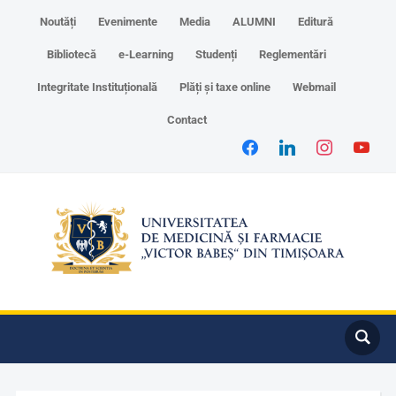
Noutăți
Evenimente
Media
ALUMNI
Editură
Bibliotecă
e-Learning
Studenți
Reglementări
Integritate Instituțională
Plăți și taxe online
Webmail
Contact