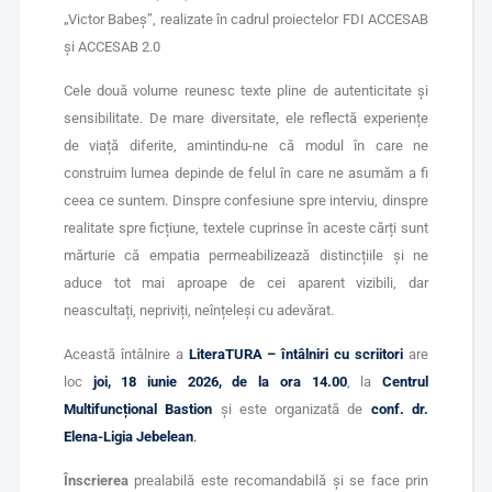
„Victor Babeș”, realizate în cadrul proiectelor FDI ACCESAB
și ACCESAB 2.0
Cele două volume reunesc texte pline de autenticitate și
sensibilitate. De mare diversitate, ele reflectă experiențe
de viață diferite, amintindu-ne că modul în care ne
construim lumea depinde de felul în care ne asumăm a fi
ceea ce suntem. Dinspre confesiune spre interviu, dinspre
realitate spre ficțiune, textele cuprinse în aceste cărți sunt
mărturie că empatia permeabilizează distincțiile și ne
aduce tot mai aproape de cei aparent vizibili, dar
neascultați, nepriviți, neînțeleși cu adevărat.
Această întâlnire a
LiteraTURA – întâlniri cu scriitori
are
loc
joi, 18 iunie 2026, de la ora 14.00
, la
Centrul
Multifuncțional Bastion
și este organizată de
conf. dr.
Elena-Ligia Jebelean
.
Înscrierea
prealabilă este recomandabilă și se face prin