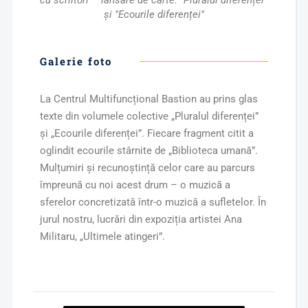
și "Ecourile diferenței"
Galerie foto
La Centrul Multifuncțional Bastion au prins glas
texte din volumele colective „Pluralul diferenței”
și „Ecourile diferenței”. Fiecare fragment citit a
oglindit ecourile stârnite de „Biblioteca umană”.
Mulțumiri și recunoștință celor care au parcurs
împreună cu noi acest drum – o muzică a
sferelor concretizată într-o muzică a sufletelor. În
jurul nostru, lucrări din expoziția artistei Ana
Militaru, „Ultimele atingeri”.