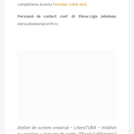
completarea acestui
formular (click aici)
.
Persoană de contact
:
conf. dr. Elena-Ligia Jebelean,
elena.jebelean@umft.ro
Atelier de scriere creativă – LiteraTURA – întâlniri
cu scriitori – lansare de carte: "Pluralul diferenței"