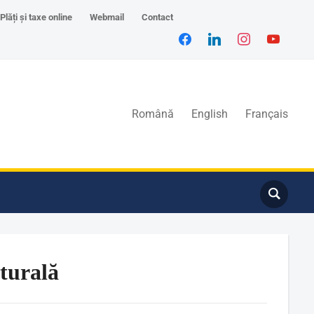
Plăți și taxe online
Webmail
Contact
Română
English
Français
turală