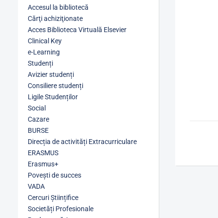
Accesul la bibliotecă
Cărţi achiziţionate
Acces Biblioteca Virtuală Elsevier
Clinical Key
e-Learning
Studenți
Avizier studenți
Consiliere studenți
Ligile Studenților
Social
Cazare
BURSE
Direcția de activități Extracurriculare
ERASMUS
Erasmus+
Povești de succes
VADA
Cercuri Științifice
Societăți Profesionale