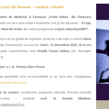
–
Live@ the Museum – mediere culturală
itatea de Medicină și Farmacie „Victor Babeș” din Timișoara
ază cea de-a opta ediție a întâlnirilor
Live @ the Museum –
8 Cups
 Meet the Artist
, din cadrul programului
acțiuni culturale@UMFT
.
ăm la un tur ghidat de expoziție, urmat de o discuție cu artista
Diana
scu
. Evenimentul va avea loc
vineri, 15 decembrie 2023, de la ora
Gazda evenimentului este
Ornella Fusion Gallery
(str. Gheorghe
 9).
tor: ș.l. dr. Simona Olaru-Poșiar
ea
prealabilă este recomandabilă și se face prin completarea
formular (click aici)
.
ă de contact
, coordonator programe culturale, Direcția Activități
urriculare – studenți
: conf. dr. Daniela Șilindean
:
n.daniela@umft.ro