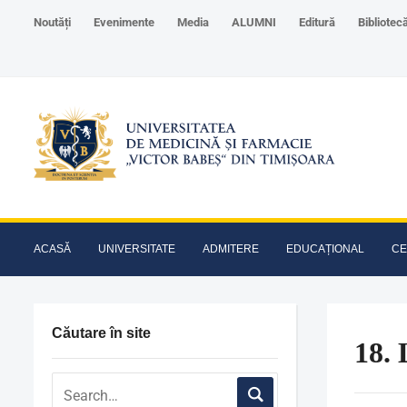
Noutăți
Evenimente
Media
ALUMNI
Editură
Bibliotec
ACASĂ
UNIVERSITATE
ADMITERE
EDUCAȚIONAL
CE
Căutare în site
18.