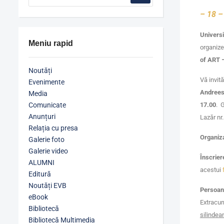
– 18 
Univers
Meniu rapid
organize
of ART –
Noutăți
Vă invit
Evenimente
Andree
Media
Comunicate
17.00
. 
Anunțuri
Lazăr nr.
Relația cu presa
Organiza
Galerie foto
Galerie video
Înscrier
ALUMNI
acestui
Editură
Noutăți EVB
Persoan
eBook
Extrac
Bibliotecă
silindea
Bibliotecă Multimedia