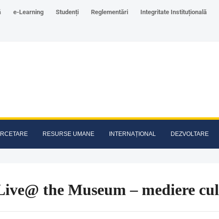
ă
e-Learning
Studenți
Reglementări
Integritate Instituțională
RCETARE
RESURSE UMANE
INTERNAȚIONAL
DEZVOLTARE
 Live@ the Museum – mediere cul