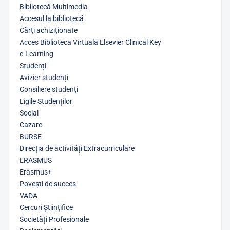
Bibliotecă Multimedia
Accesul la bibliotecă
Cărţi achiziţionate
Acces Biblioteca Virtuală Elsevier Clinical Key
e-Learning
Studenți
Avizier studenți
Consiliere studenți
Ligile Studenților
Social
Cazare
BURSE
Direcția de activități Extracurriculare
ERASMUS
Erasmus+
Povești de succes
VADA
Cercuri Științifice
Societăți Profesionale