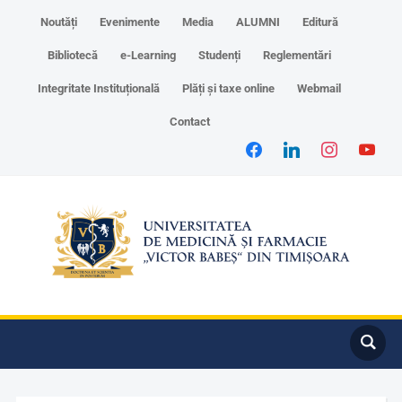
Noutăți
Evenimente
Media
ALUMNI
Editură
Bibliotecă
e-Learning
Studenți
Reglementări
Integritate Instituțională
Plăți și taxe online
Webmail
Contact