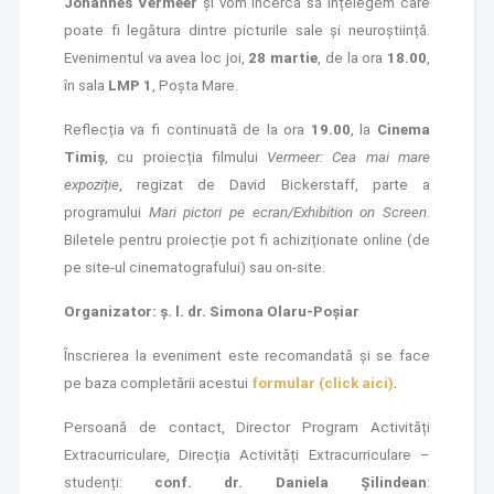
Johannes Vermeer
și vom încerca să înțelegem care
poate fi legătura dintre picturile sale și neuroștiință.
Evenimentul va avea loc joi,
28 martie
, de la ora
18.00
,
în sala
LMP 1
, Poșta Mare.
Reflecția va fi continuată de la ora
19.00
, la
Cinema
Timiș
, cu proiecția filmului
Vermeer: Cea mai mare
expoziție
, regizat de David Bickerstaff, parte a
programului
Mari pictori pe ecran/Exhibition on Screen
.
Biletele pentru proiecție pot fi achiziționate online (de
pe site-ul cinematografului) sau on-site.
Organizator: ș. l. dr. Simona Olaru-Poșiar
Înscrierea la eveniment este recomandată și se face
pe baza completării acestui
formular (click aici)
.
Persoană de contact, Director Program Activități
Extracurriculare, Direcția Activități Extracurriculare –
studenți:
conf. dr. Daniela Șilindean
: