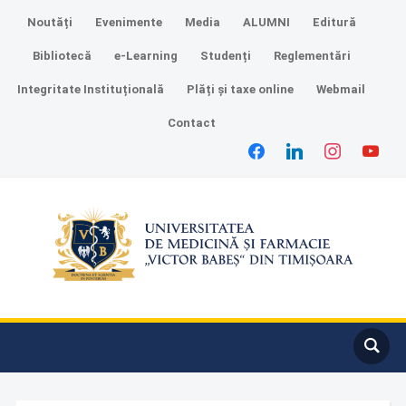
Noutăți
Evenimente
Media
ALUMNI
Editură
Bibliotecă
e-Learning
Studenți
Reglementări
Integritate Instituțională
Plăți și taxe online
Webmail
Contact