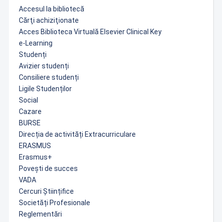
Accesul la bibliotecă
Cărţi achiziţionate
Acces Biblioteca Virtuală Elsevier Clinical Key
e-Learning
Studenți
Avizier studenți
Consiliere studenți
Ligile Studenților
Social
Cazare
BURSE
Direcția de activități Extracurriculare
ERASMUS
Erasmus+
Povești de succes
VADA
Cercuri Științifice
Societăți Profesionale
Reglementări