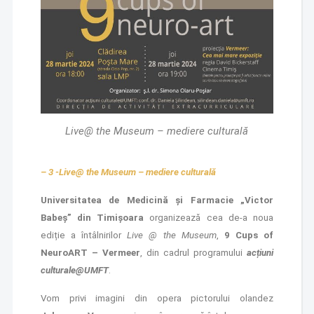
Live@ the Museum – mediere culturală
– 3 -Live@ the Museum
– mediere culturală
Universitatea de Medicină și Farmacie „Victor
Babeș” din Timișoara
organizează cea de-a noua
ediție a întâlnirilor
Live @ the Museum
,
9 Cups of
NeuroART – Vermeer
, din cadrul programului
acțiuni
culturale@UMFT
.
Vom privi imagini din opera pictorului olandez