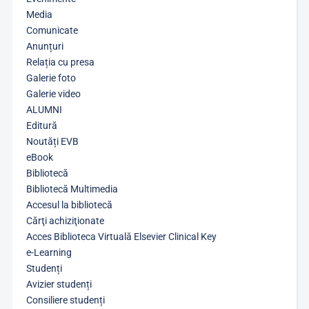
Media
Comunicate
Anunțuri
Relația cu presa
Galerie foto
Galerie video
ALUMNI
Editură
Noutăți EVB
eBook
Bibliotecă
Bibliotecă Multimedia
Accesul la bibliotecă
Cărţi achiziţionate
Acces Biblioteca Virtuală Elsevier Clinical Key
e-Learning
Studenți
Avizier studenți
Consiliere studenți