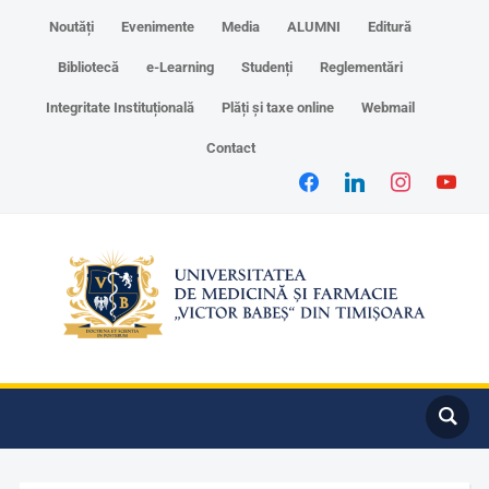
Noutăți
Evenimente
Media
ALUMNI
Editură
Bibliotecă
e-Learning
Studenți
Reglementări
Integritate Instituțională
Plăți și taxe online
Webmail
Contact