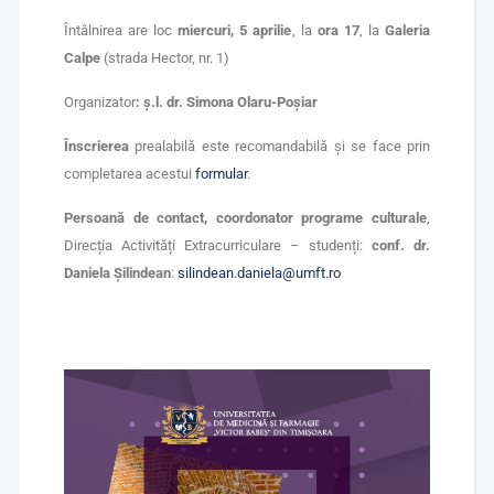
Întâlnirea are loc
miercuri, 5 aprilie
, la
ora 17
, la
Galeria
Calpe
(strada Hector, nr. 1)
Organizator
: ș.l.
dr. Simona Olaru-Poșiar
Înscrierea
prealabilă este recomandabilă și se face prin
completarea acestui
formular
.
Persoană de contact, coordonator programe culturale
,
Direcția Activități Extracurriculare – studenți:
conf. dr.
Daniela Șilindean
:
silindean.daniela@umft.ro