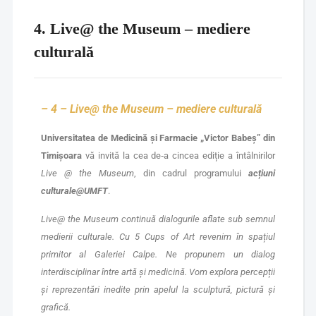
4. Live@ the Museum – mediere
culturală
– 4 –
Live@ the Museum
– mediere culturală
Universitatea de Medicină și Farmacie „Victor Babeș” din
Timișoara
vă invită la cea de‑a cincea ediție a întâlnirilor
Live @ the Museum
, din cadrul programului
acțiuni
culturale@UMFT
.
Live@ the Museum
continuă dialogurile aflate sub semnul
medierii culturale. Cu
5 Cups of Art
revenim în spațiul
primitor al Galeriei Calpe. Ne propunem un dialog
interdisciplinar între artă și medicină. Vom explora percepții
și reprezentări inedite prin apelul la sculptură, pictură și
grafică.