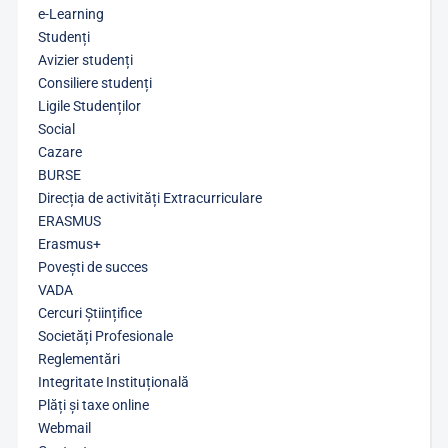
e-Learning
Studenți
Avizier studenți
Consiliere studenți
Ligile Studenților
Social
Cazare
BURSE
Direcția de activități Extracurriculare
ERASMUS
Erasmus+
Povești de succes
VADA
Cercuri Științifice
Societăți Profesionale
Reglementări
Integritate Instituțională
Plăți și taxe online
Webmail