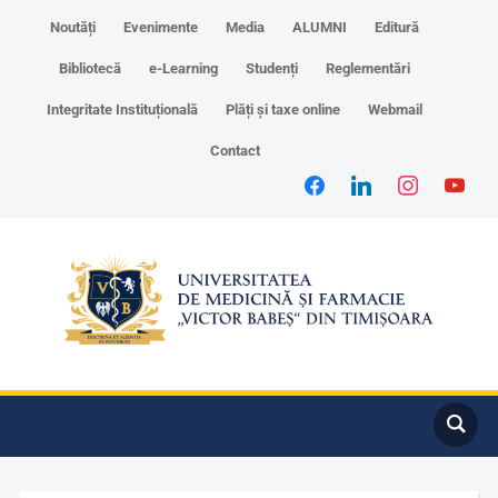
Noutăți
Evenimente
Media
ALUMNI
Editură
Bibliotecă
e-Learning
Studenți
Reglementări
Integritate Instituțională
Plăți și taxe online
Webmail
Contact